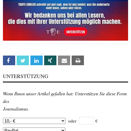
Facebook
Twitter
Linkedin
Xing
Email
Print
UNTERSTÜTZUNG
Wenn Ihnen unser Artikel gefallen hat: Unterstützen Sie diese Form
des
Journalismus.
oder
€