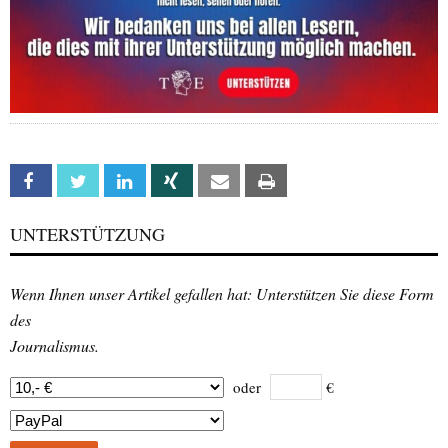
Facebook
Twitter
Linkedin
Xing
Email
Print
UNTERSTÜTZUNG
Wenn Ihnen unser Artikel gefallen hat: Unterstützen Sie diese Form
des
Journalismus.
oder
€