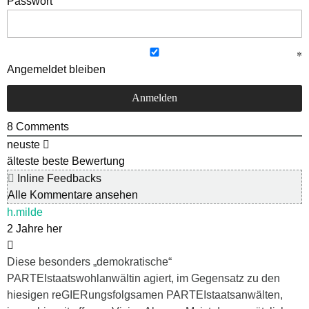
Passwort
Angemeldet bleiben
8
Comments
neuste
älteste
beste Bewertung
Inline Feedbacks
Alle Kommentare ansehen
h.milde
2 Jahre her
Diese besonders „demokratische“
PARTEIstaatswohlanwältin agiert, im Gegensatz zu den
hiesigen reGIERungsfolgsamen PARTEIstaatsanwälten,