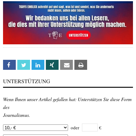
Facebook
Twitter
Linkedin
Xing
Email
Print
UNTERSTÜTZUNG
Wenn Ihnen unser Artikel gefallen hat: Unterstützen Sie diese Form
des
Journalismus.
oder
€