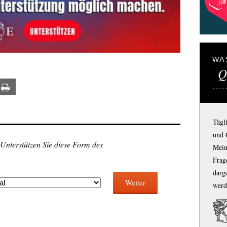
WA
Q
ail
Print
Tägl
und 
 Unterstützen Sie diese Form des
Mein
Frage
darg
Weiter
werd