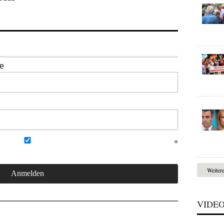
se
Weiter
VIDE