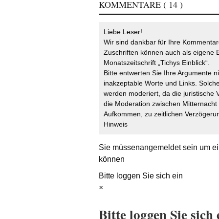
KOMMENTARE
( 14 )
Liebe Leser!
Wir sind dankbar für Ihre Kommentare
Zuschriften können auch als eigene B
Monatszeitschrift „Tichys Einblick“.
Bitte entwerten Sie Ihre Argumente n
inakzeptable Worte und Links. Solche
werden moderiert, da die juristische 
die Moderation zwischen Mitternach
Aufkommen, zu zeitlichen Verzögerun
Hinweis
Sie müssen
angemeldet
sein um ei
können
Bitte loggen Sie sich ein
×
Bitte loggen Sie sich 