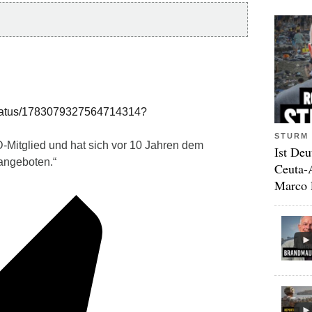
is/status/1783079327564714314?
STURM 
Mitglied und hat sich vor 10 Jahren dem
Ist Deu
 angeboten.“
Ceuta-
Marco 