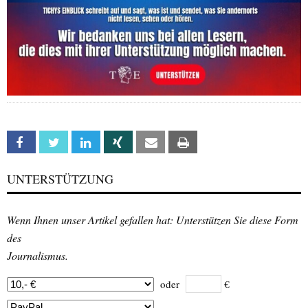
Facebook
Twitter
Linkedin
Xing
Email
Print
UNTERSTÜTZUNG
Wenn Ihnen unser Artikel gefallen hat: Unterstützen Sie diese Form
des
Journalismus.
oder
€