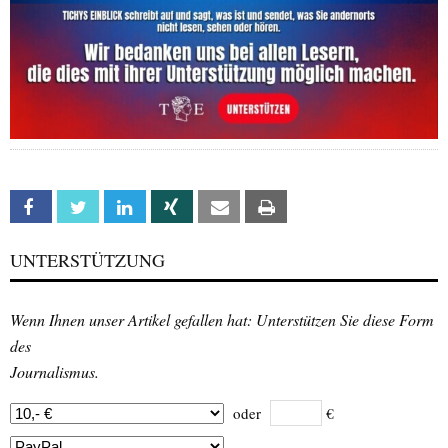
Facebook
Twitter
Linkedin
Xing
Email
Print
UNTERSTÜTZUNG
Wenn Ihnen unser Artikel gefallen hat: Unterstützen Sie diese Form
des
Journalismus.
oder
€