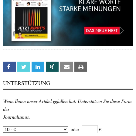
Facebook
Twitter
Linkedin
Xing
Email
Print
UNTERSTÜTZUNG
Wenn Ihnen unser Artikel gefallen hat: Unterstützen Sie diese Form
des
Journalismus.
oder
€