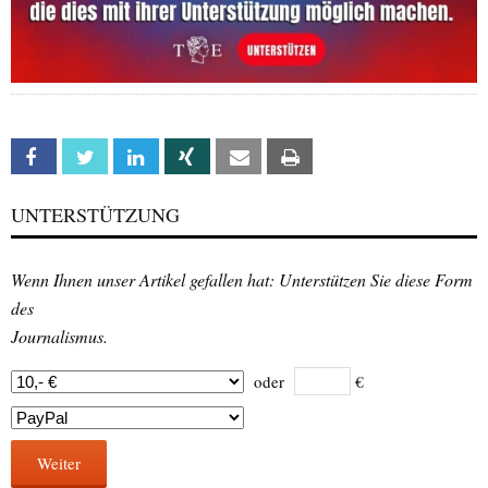
Facebook
Twitter
Linkedin
Xing
Email
Print
UNTERSTÜTZUNG
Wenn Ihnen unser Artikel gefallen hat: Unterstützen Sie diese Form
des
Journalismus.
oder
€
Weiter