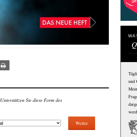
WA
Q
ail
Print
Tägl
und 
Mein
Frage
 Unterstützen Sie diese Form des
darg
werd
Weiter