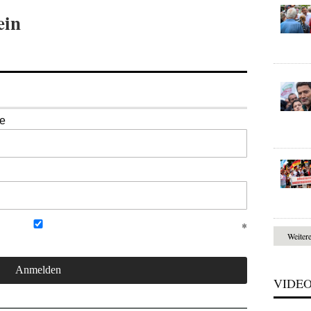
ein
se
Weiter
VIDE