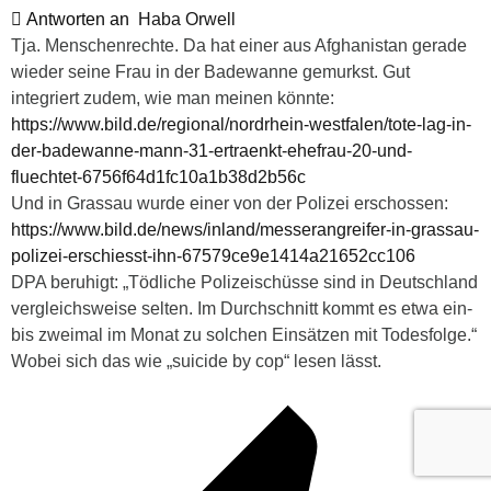
Antworten an
Haba Orwell
Tja. Menschenrechte. Da hat einer aus Afghanistan gerade
wieder seine Frau in der Badewanne gemurkst. Gut
integriert zudem, wie man meinen könnte:
https://www.bild.de/regional/nordrhein-westfalen/tote-lag-in-
der-badewanne-mann-31-ertraenkt-ehefrau-20-und-
fluechtet-6756f64d1fc10a1b38d2b56c
Und in Grassau wurde einer von der Polizei erschossen:
https://www.bild.de/news/inland/messerangreifer-in-grassau-
polizei-erschiesst-ihn-67579ce9e1414a21652cc106
DPA beruhigt: „Tödliche Polizeischüsse sind in Deutschland
vergleichsweise selten. Im Durchschnitt kommt es etwa ein-
bis zweimal im Monat zu solchen Einsätzen mit Todesfolge.“
Wobei sich das wie „suicide by cop“ lesen lässt.