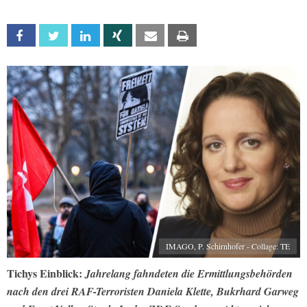
Facebook
Twitter
Linkedin
Xing
Email
Print
IMAGO, P. Schirnhofer - Collage: TE
Tichys Einblick:
Jahrelang fahndeten die Ermittlungsbehörden
nach den drei RAF-Terroristen Daniela Klette, Bukrhard Garweg