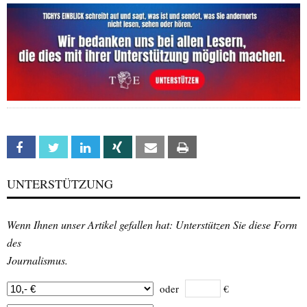
Facebook
Twitter
Linkedin
Xing
Email
Print
UNTERSTÜTZUNG
Wenn Ihnen unser Artikel gefallen hat: Unterstützen Sie diese Form
des
Journalismus.
oder
€