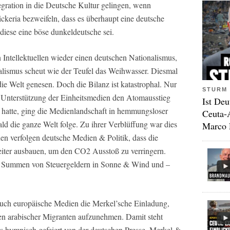
tegration in die Deutsche Kultur gelingen, wenn
hickeria bezweifeln, dass es überhaupt eine deutsche
, diese eine böse dunkeldeutsche sei.
n Intellektuellen wieder einen deutschen Nationalismus,
alismus scheut wie der Teufel das Weihwasser. Diesmal
ie Welt genesen. Doch die Bilanz ist katastrophal. Nur
STURM 
Unterstützung der Einheitsmedien den Atomausstieg
Ist Deu
 hatte, ging die Medienlandschaft in hemmungsloser
Ceuta-
ld die ganze Welt folge. Zu ihrer Verblüffung war dies
Marco 
nen verfolgen deutsche Medien & Politik, dass die
eiter ausbauen, um den CO2 Ausstoß zu verringern.
e Summen von Steuergeldern in Sonne & Wind und –
auch europäische Medien die Merkel’sche Einladung,
n arabischer Migranten aufzunehmen. Damit steht
gs hymnisch gefeiert von der deutschen Presse. Merkel &