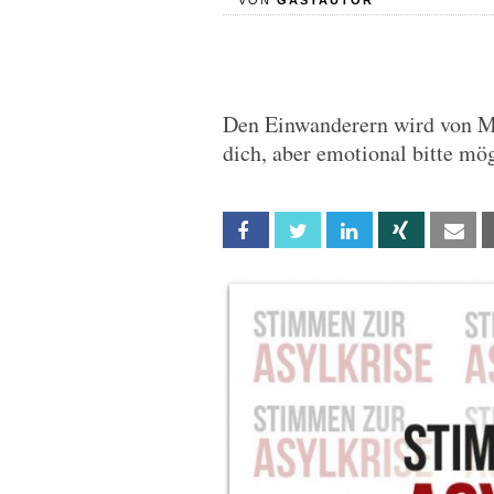
VON
GASTAUTOR
Den Einwanderern wird von Me
dich, aber emotional bitte mög
Facebook
Twitter
Linkedin
Xing
Em