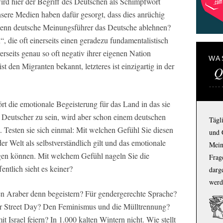
ird hier der Begriff des Deutschen als Schimpfwort
nsere Medien haben dafür gesorgt, dass dies anrüchig
, wenn deutsche Meinungsführer das Deutsche ablehnen?
, die oft einerseits einen geradezu fundamentalistisch
rseits genau so oft negativ ihrer eigenen Nation
WA
ist den Migranten bekannt, letzteres ist einzigartig in der
Q
t die emotionale Begeisterung für das Land in das sie
n Deutscher zu sein, wird aber schon einem deutschen
Tägl
 Testen sie sich einmal: Mit welchen Gefühl Sie diesen
und 
r Welt als selbstverständlich gilt und das emotionale
Mein
inigen können. Mit welchem Gefühl nageln Sie die
Frage
entlich sieht es keiner?
darg
werd
ten Araber denn begeistern? Für gendergerechte Sprache?
r Street Day? Den Feminismus und die Mülltrennung?
t Israel feiern? In 1.000 kalten Wintern nicht. Wie stellt