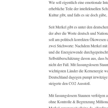
Wie soll eigentlich eine emotionale In
erhebliche Teile der intellektuellen Sc
Kultur gibt, und falls es sie doch gäbe
Seit Merkel gibt es unter den deutsche
der aber die Worte deutsch und Nation
soll am politisch korrekten Ökowesen d
zwei Stichworte: Nachdem Merkel mit 
und die Energiewende durchgepeitscht
Selbstüberschätzung davon aus, dass ba
nicht der Fall. Mit fassungslosem Stau
wichtigsten Länder die Kernenergie w
Deutschland dagegen pumpt irrwitzig
steigerte den CO2 Ausstoß.
Mit fassungslosem Staunen verfolgen 
ohne Kontrolle & Begrenzung Millione
Merkel europaweit alleine da, allerdin