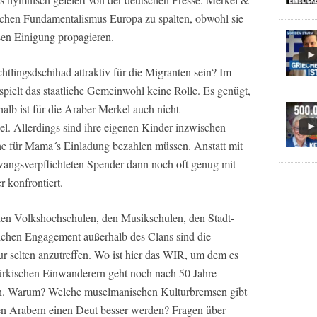
schen Fundamentalismus Europa zu spalten, obwohl sie
sen Einigung propagieren.
tlingsdschihad attraktiv für die Migranten sein? Im
ielt das staatliche Gemeinwohl keine Rolle. Es genügt,
halb ist für die Araber Merkel auch nicht
. Allerdings sind ihre eigenen Kinder inzwischen
Zeche für Mama´s Einladung bezahlen müssen. Anstatt mit
wangsverpflichteten Spender dann noch oft genug mit
 konfrontiert.
den Volkshochschulen, den Musikschulen, den Stadt-
ichen Engagement außerhalb des Clans sind die
r selten anzutreffen. Wo ist hier das WIR, um dem es
 türkischen Einwanderern geht noch nach 50 Jahre
n. Warum? Welche muselmanischen Kulturbremsen gibt
gen Arabern einen Deut besser werden? Fragen über