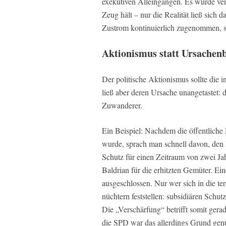
exekutiven Alleingängen. Es wurde vers
Zeug hält – nur die Realität ließ sich
Zustrom kontinuierlich zugenommen, si
Aktionismus statt Ursache
Der politische Aktionismus sollte die 
ließ aber deren Ursache unangetastet: 
Zuwanderer.
Ein Beispiel: Nachdem die öffentlich
wurde, sprach man schnell davon, den 
Schutz für einen Zeitraum von zwei Jah
Baldrian für die erhitzten Gemüter. Ei
ausgeschlossen. Nur wer sich in die te
nüchtern feststellen: subsidiären Sch
Die „Verschärfung“ betrifft somit gera
die SPD war das allerdings Grund genu