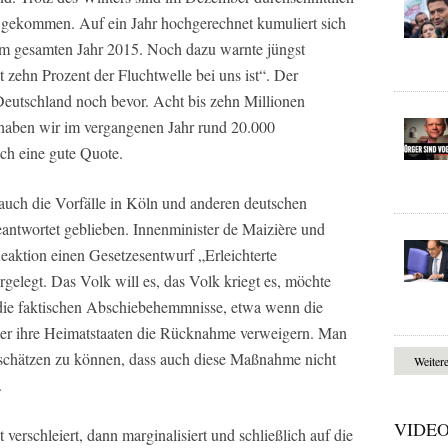
 gekommen. Auf ein Jahr hochgerechnet kumuliert sich
 im gesamten Jahr 2015. Noch dazu warnte jüngst
t zehn Prozent der Fluchtwelle bei uns ist“. Der
Deutschland noch bevor. Acht bis zehn Millionen
haben wir im vergangenen Jahr rund 20.000
ch eine gute Quote.
auch die Vorfälle in Köln und anderen deutschen
beantwortet geblieben. Innenminister de Maizière und
eaktion einen Gesetzesentwurf „Erleichterte
gelegt. Das Volk will es, das Volk kriegt es, möchte
die faktischen Abschiebehemmnisse, etwa wenn die
er ihre Heimatstaaten die Rücknahme verweigern. Man
chätzen zu können, dass auch diese Maßnahme nicht
Weiter
.
VIDE
erschleiert, dann marginalisiert und schließlich auf die