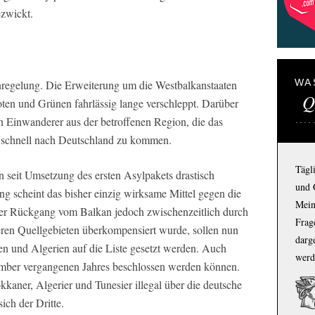
zwickt.
WA
atenregelung. Die Erweiterung um die Westbalkanstaaten
Q
oten und Grünen fahrlässig lange verschleppt. Darüber
en Einwanderer aus der betroffenen Region, die das
h schnell nach Deutschland zu kommen.
Tägl
seit Umsetzung des ersten Asylpakets drastisch
und 
ng scheint das bisher einzig wirksame Mittel gegen die
Mein
 der Rückgang vom Balkan jedoch zwischenzeitlich durch
Frage
ren Quellgebieten überkompensiert wurde, sollen nun
darg
n und Algerien auf die Liste gesetzt werden. Auch
werd
mber vergangenen Jahres beschlossen werden können.
kaner, Algerier und Tunesier illegal über die deutsche
ich der Dritte.