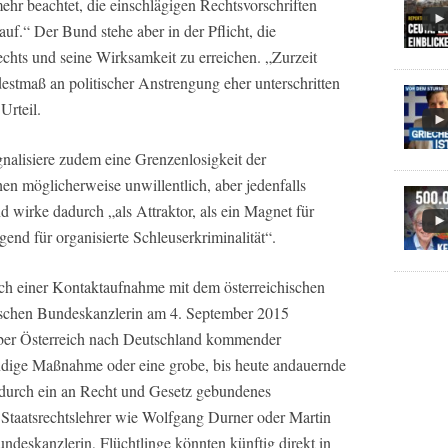
ehr beachtet, die einschlägigen Rechtsvorschriften
auf.“ Der Bund stehe aber in der Pflicht, die
chts und seine Wirksamkeit zu erreichen. „Zurzeit
destmaß an politischer Anstrengung eher unterschritten
 Urteil.
gnalisiere zudem eine Grenzenlosigkeit der
en möglicherweise unwillentlich, aber jedenfalls
d wirke dadurch „als Attraktor, als ein Magnet für
d für organisierte Schleuserkriminalität“.
nach einer Kontaktaufnahme mit dem österreichischen
schen Bundeskanzlerin am 4. September 2015
er Österreich nach Deutschland kommender
endige Maßnahme oder eine grobe, bis heute andauernde
 durch ein an Recht und Gesetz gebundenes
Staatsrechtslehrer wie Wolfgang Durner oder Martin
ndeskanzlerin, Flüchtlinge könnten künftig direkt in