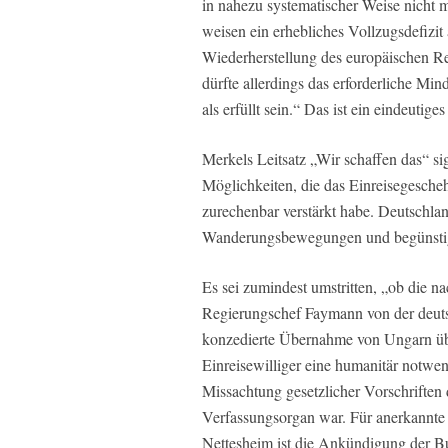
in nahezu systematischer Weise nicht m
weisen ein erhebliches Vollzugsdefizit 
Wiederherstellung des europäischen Re
dürfte allerdings das erforderliche Min
als erfüllt sein.“ Das ist ein eindeutiges
Merkels Leitsatz „Wir schaffen das“ si
Möglichkeiten, die das Einreisegescheh
zurechenbar verstärkt habe. Deutschlan
Wanderungsbewegungen und begünstigen
Es sei zumindest umstritten, „ob die 
Regierungschef Faymann von der deut
konzedierte Übernahme von Ungarn üb
Einreisewilliger eine humanitär notw
Missachtung gesetzlicher Vorschriften
Verfassungsorgan war. Für anerkannte 
Nettesheim ist die Ankündigung der Bu