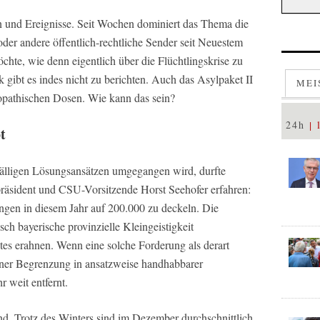
 und Ereignisse. Seit Wochen dominiert das Thema die
der andere öffentlich-rechtliche Sender seit Neuestem
hte, wie denn eigentlich über die Flüchtlingskrise zu
ik gibt es indes nicht zu berichten. Auch das Asylpaket II
MEI
öopathischen Dosen. Wie kann das sein?
24h
t
fälligen Lösungsansätzen umgegangen wird, durfte
präsident und CSU-Vorsitzende Horst Seehofer erfahren:
lingen in diesem Jahr auf 200.000 zu deckeln. Die
ch bayerische provinzielle Kleingeistigkeit
tes erahnen. Wenn eine solche Forderung als derart
einer Begrenzung in ansatzweise handhabbarer
 weit entfernt.
nd. Trotz des Winters sind im Dezember durchschnittlich