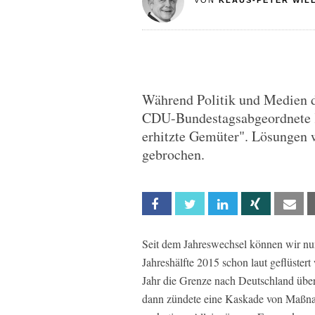
VON
KLAUS-PETER WIL
Während Politik und Medien das
CDU-Bundestagsabgeordnete Kl
erhitzte Gemüter". Lösungen w
gebrochen.
Facebook
Twitter
Linkedin
Xing
Em
Seit dem Jahreswechsel können wir nu
Jahreshälfte 2015 schon laut geflüste
Jahr die Grenze nach Deutschland übe
dann zündete eine Kaskade von Maßna