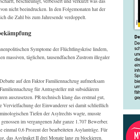
chärft, beschleunigt, verbessert und verkürzt was das
 davon nicht beeindrucken. In den Folgemonaten hat der
ch die Zahl bis zum Jahresende verdoppelt.
nbekämpfung
innenpolitischen Symptome der Flüchtlingskrise lindern,
den massiven, täglichen, tausendfachen Zustrom illegaler
e Debatte auf den Faktor Familiennachzug aufmerksam
Familiennachzug für Antragsteller mit subsidiärem
ren auszusetzen. PR-technisch klang das erstmal gut,
ne Vervielfachung der Einwanderer sei damit schließlich
rminologischen Tiefen der Asylrechts wagte, musste
utz genossen im vergangenen Jahr ganze 1.707 Bewerber.
de einmal 0,6 Prozent der bearbeiteten Asylanträge. Für
g, das Asylpaket II drei Monate lang zu blockieren.