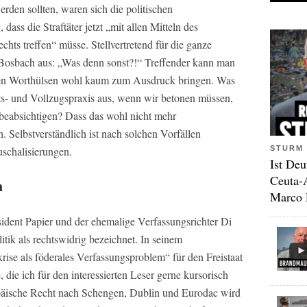
den sollten, waren sich die politischen
dass die Straftäter jetzt „mit allen Mitteln des
echts treffen“ müsse. Stellvertretend für die ganze
Bosbach aus: „Was denn sonst?!“ Treffender kann man
chen Worthülsen wohl kaum zum Ausdruck bringen. Was
ts- und Vollzugspraxis aus, wenn wir betonen müssen,
beabsichtigen? Dass das wohl nicht mehr
h. Selbstverständlich ist nach solchen Vorfällen
STURM 
uschalisierungen.
Ist Deu
Ceuta-
n
Marco 
ident Papier und der ehemalige Verfassungsrichter Di
itik als rechtswidrig bezeichnet. In seinem
ise als föderales Verfassungsproblem“ für den Freistaat
 die ich für den interessierten Leser gerne kursorisch
opäische Recht nach Schengen, Dublin und Eurodac wird