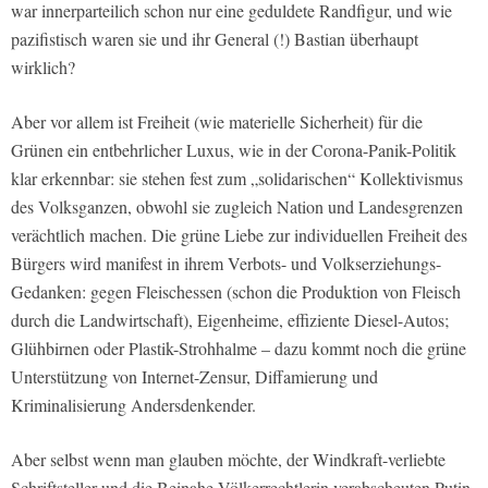
war innerparteilich schon nur eine geduldete Randfigur, und wie
pazifistisch waren sie und ihr General (!) Bastian überhaupt
wirklich?
Aber vor allem ist Freiheit (wie materielle Sicherheit) für die
Grünen ein entbehrlicher Luxus, wie in der Corona-Panik-Politik
klar erkennbar: sie stehen fest zum „solidarischen“ Kollektivismus
des Volksganzen, obwohl sie zugleich Nation und Landesgrenzen
verächtlich machen. Die grüne Liebe zur individuellen Freiheit des
Bürgers wird manifest in ihrem Verbots- und Volkserziehungs-
Gedanken: gegen Fleischessen (schon die Produktion von Fleisch
durch die Landwirtschaft), Eigenheime, effiziente Diesel-Autos;
Glühbirnen oder Plastik-Strohhalme – dazu kommt noch die grüne
Unterstützung von Internet-Zensur, Diffamierung und
Kriminalisierung Andersdenkender.
Aber selbst wenn man glauben möchte, der Windkraft-verliebte
Schriftsteller und die Beinahe-Völkerrechtlerin verabscheuten Putin