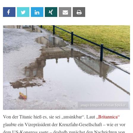
Facebook
Twitter
Linkedin
Xing
Email
Print
imago Images/Christian Spicker
Von der Titanic hieß es, sie sei „unsinkbar“. Laut
„Britannica“
glaubte ein Vizepräsident der Kreuzfahr-Gesellschaft – wie er vor
dem US-Kongress sagte – deshalb zunächst den Nachrichten von