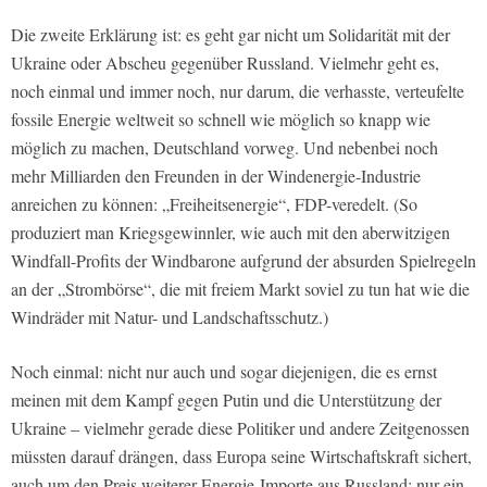
Die zweite Erklärung ist: es geht gar nicht um Solidarität mit der
Ukraine oder Abscheu gegenüber Russland. Vielmehr geht es,
noch einmal und immer noch, nur darum, die verhasste, verteufelte
fossile Energie weltweit so schnell wie möglich so knapp wie
möglich zu machen, Deutschland vorweg. Und nebenbei noch
mehr Milliarden den Freunden in der Windenergie-Industrie
anreichen zu können: „Freiheitsenergie“, FDP-veredelt. (So
produziert man Kriegsgewinnler, wie auch mit den aberwitzigen
Windfall-Profits der Windbarone aufgrund der absurden Spielregeln
an der „Strombörse“, die mit freiem Markt soviel zu tun hat wie die
Windräder mit Natur- und Landschaftsschutz.)
Noch einmal: nicht nur auch und sogar diejenigen, die es ernst
meinen mit dem Kampf gegen Putin und die Unterstützung der
Ukraine – vielmehr gerade diese Politiker und andere Zeitgenossen
müssten darauf drängen, dass Europa seine Wirtschaftskraft sichert,
auch um den Preis weiterer Energie-Importe aus Russland: nur ein