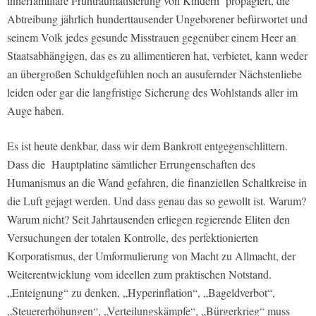
innerfamiliäre Frühtraumatisierung von Kindern propagiert, die
Abtreibung jährlich hunderttausender Ungeborener befürwortet und
seinem Volk jedes gesunde Misstrauen gegenüber einem Heer an
Staatsabhängigen, das es zu allimentieren hat, verbietet, kann weder
an übergroßen Schuldgefühlen noch an ausufernder Nächstenliebe
leiden oder gar die langfristige Sicherung des Wohlstands aller im
Auge haben.
Es ist heute denkbar, dass wir dem Bankrott entgegenschlittern.
Dass die Hauptplatine sämtlicher Errungenschaften des
Humanismus an die Wand gefahren, die finanziellen Schaltkreise in
die Luft gejagt werden. Und dass genau das so gewollt ist. Warum?
Warum nicht? Seit Jahrtausenden erliegen regierende Eliten den
Versuchungen der totalen Kontrolle, des perfektionierten
Korporatismus, der Umformulierung von Macht zu Allmacht, der
Weiterentwicklung vom ideellen zum praktischen Notstand.
„Enteignung“ zu denken, „Hyperinflation“, „Bageldverbot“,
„Steuererhöhungen“, „Verteilungskämpfe“, „Bürgerkrieg“ muss