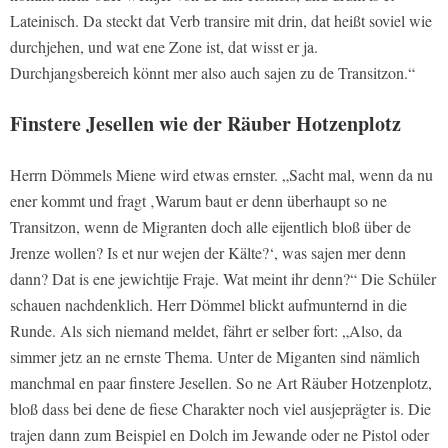
Lateinisch. Da steckt dat Verb transire mit drin, dat heißt soviel wie
durchjehen, und wat ene Zone ist, dat wisst er ja.
Durchjangsbereich könnt mer also auch sajen zu de Transitzon.“
Finstere Jesellen wie der Räuber Hotzenplotz
Herrn Dömmels Miene wird etwas ernster. „Sacht mal, wenn da nu
ener kommt und fragt ‚Warum baut er denn überhaupt so ne
Transitzon, wenn de Migranten doch alle eijentlich bloß über de
Jrenze wollen? Is et nur wejen der Kälte?‘, was sajen mer denn
dann? Dat is ene jewichtije Fraje. Wat meint ihr denn?“ Die Schüler
schauen nachdenklich. Herr Dömmel blickt aufmunternd in die
Runde. Als sich niemand meldet, fährt er selber fort: „Also, da
simmer jetz an ne ernste Thema. Unter de Miganten sind nämlich
manchmal en paar finstere Jesellen. So ne Art Räuber Hotzenplotz,
bloß dass bei dene de fiese Charakter noch viel ausjeprägter is. Die
trajen dann zum Beispiel en Dolch im Jewande oder ne Pistol oder