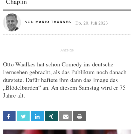
Chaplin
Do, 20. Juli 2023
VON
MARIO THURNES
Otto Waalkes hat schon Comedy ins deutsche
Fernsehen gebracht, als das Publikum noch danach
durstete. Dafür haftete ihm dann das Image des
„Blödelbarden“ an. An diesem Samstag wird er 75
Jahre alt.
Facebook
Twitter
Linkedin
Xing
Email
Print