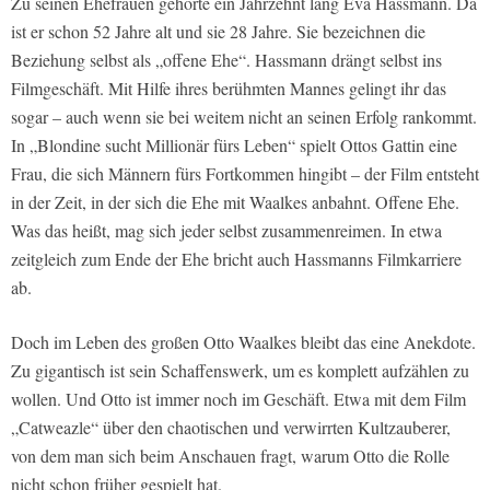
Zu seinen Ehefrauen gehörte ein Jahrzehnt lang Eva Hassmann. Da
ist er schon 52 Jahre alt und sie 28 Jahre. Sie bezeichnen die
Beziehung selbst als „offene Ehe“. Hassmann drängt selbst ins
Filmgeschäft. Mit Hilfe ihres berühmten Mannes gelingt ihr das
sogar – auch wenn sie bei weitem nicht an seinen Erfolg rankommt.
In „Blondine sucht Millionär fürs Leben“ spielt Ottos Gattin eine
Frau, die sich Männern fürs Fortkommen hingibt – der Film entsteht
in der Zeit, in der sich die Ehe mit Waalkes anbahnt. Offene Ehe.
Was das heißt, mag sich jeder selbst zusammenreimen. In etwa
zeitgleich zum Ende der Ehe bricht auch Hassmanns Filmkarriere
ab.
Doch im Leben des großen Otto Waalkes bleibt das eine Anekdote.
Zu gigantisch ist sein Schaffenswerk, um es komplett aufzählen zu
wollen. Und Otto ist immer noch im Geschäft. Etwa mit dem Film
„Catweazle“ über den chaotischen und verwirrten Kultzauberer,
von dem man sich beim Anschauen fragt, warum Otto die Rolle
nicht schon früher gespielt hat.