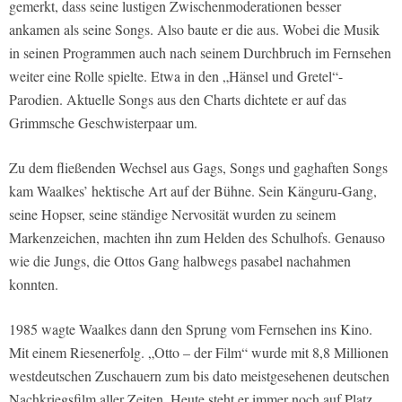
gemerkt, dass seine lustigen Zwischenmoderationen besser
ankamen als seine Songs. Also baute er die aus. Wobei die Musik
in seinen Programmen auch nach seinem Durchbruch im Fernsehen
weiter eine Rolle spielte. Etwa in den „Hänsel und Gretel“-
Parodien. Aktuelle Songs aus den Charts dichtete er auf das
Grimmsche Geschwisterpaar um.
Zu dem fließenden Wechsel aus Gags, Songs und gaghaften Songs
kam Waalkes’ hektische Art auf der Bühne. Sein Känguru-Gang,
seine Hopser, seine ständige Nervosität wurden zu seinem
Markenzeichen, machten ihn zum Helden des Schulhofs. Genauso
wie die Jungs, die Ottos Gang halbwegs pasabel nachahmen
konnten.
1985 wagte Waalkes dann den Sprung vom Fernsehen ins Kino.
Mit einem Riesenerfolg. „Otto – der Film“ wurde mit 8,8 Millionen
westdeutschen Zuschauern zum bis dato meistgesehenen deutschen
Nachkriegsfilm aller Zeiten. Heute steht er immer noch auf Platz