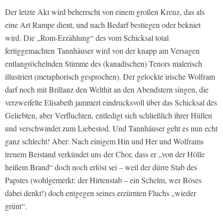
Der letzte Akt wird beherrscht von einem großen Kreuz, das als
eine Art Rampe dient, und nach Bedarf bestiegen oder bekniet
wird. Die „Rom-Erzählung“ des vom Schicksal total
fertiggemachten Tannhäuser wird von der knapp am Versagen
entlangröchelnden Stimme des (kanadischen) Tenors malerisch
illustriert (metaphorisch gesprochen). Der gelockte irische Wolfram
darf noch mit Brillanz den Welthit an den Abendstern singen, die
verzweifelte Elisabeth jammert eindrucksvoll über das Schicksal des
Geliebten, aber Verfluchten, entledigt sich schließlich ihrer Hüllen
und verschwindet zum Liebestod. Und Tannhäuser geht es nun echt
ganz schlecht! Aber: Nach einigem Hin und Her und Wolframs
treuem Beistand verkündet uns der Chor, dass er „von der Hölle
heißem Brand“ doch noch erlöst sei – weil der dürre Stab des
Papstes (wohlgemerkt: der Hirtenstab – ein Schelm, wer Böses
dabei denkt!) doch entgegen seines erzürnten Fluchs „wieder
grünt“.