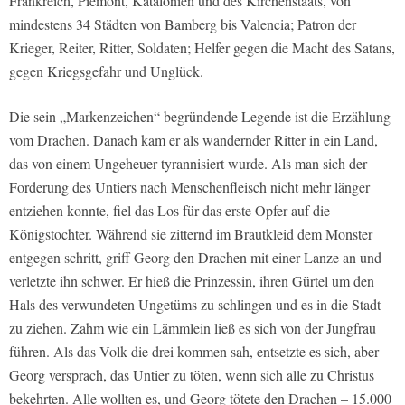
Frankreich, Piemont, Katalonien und des Kirchenstaats, von
mindestens 34 Städten von Bamberg bis Valencia; Patron der
Krieger, Reiter, Ritter, Soldaten; Helfer gegen die Macht des Satans,
gegen Kriegsgefahr und Unglück.
Die sein „Markenzeichen“ begründende Legende ist die Erzählung
vom Drachen. Danach kam er als wandernder Ritter in ein Land,
das von einem Ungeheuer tyrannisiert wurde. Als man sich der
Forderung des Untiers nach Menschenfleisch nicht mehr länger
entziehen konnte, fiel das Los für das erste Opfer auf die
Königstochter. Während sie zitternd im Brautkleid dem Monster
entgegen schritt, griff Georg den Drachen mit einer Lanze an und
verletzte ihn schwer. Er hieß die Prinzessin, ihren Gürtel um den
Hals des verwundeten Ungetüms zu schlingen und es in die Stadt
zu ziehen. Zahm wie ein Lämmlein ließ es sich von der Jungfrau
führen. Als das Volk die drei kommen sah, entsetzte es sich, aber
Georg versprach, das Untier zu töten, wenn sich alle zu Christus
bekehrten. Alle wollten es, und Georg tötete den Drachen – 15.000