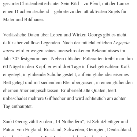
gesamte Christenheit erbaute. Sein Bild – zu Pferd, mit der Lanze
einen Drachen stechend – gehörte zu den attraktivsten Sujets für
Maler und Bildhauer.
Verlässliche Daten über Leben und Wirken Georgs gibt es nicht,
dafür aber zahllose Legenden. Nach der mittelalterlichen
Le
genda
aurea
wird er wegen seines unerschrockenen Bekenntnisses im
Jahr 305 festgenommen. Neben üblichen Folterarten treibt man ihm
60 Nägel in den Kopf, er wird drei Tage in frischgelöschtem Kalk
eingelegt, in glühende Schuhe gestellt, auf ein glühendes eisernes
Bett gelegt und mit siedendem Blei übergossen, in einen glühenden
ehernen Stier eingeschlossen. Er überlebt alle Qualen, leert
unbeschadet mehrere Giftbecher und wird schließlich am achten
Tag enthauptet.
Sankt Georg zählt zu den „14 Nothelfern“, ist Schutzheiliger und
Patron von England, Russland, Schweden, Georgien, Deutschland,