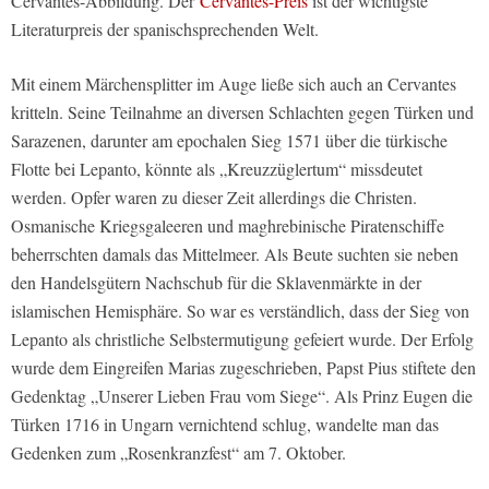
Cervantes-Abbildung. Der
Cervantes-Preis
ist der wichtigste
Literaturpreis der spanischsprechenden Welt.
Mit einem Märchensplitter im Auge ließe sich auch an Cervantes
kritteln. Seine Teilnahme an diversen Schlachten gegen Türken und
Sarazenen, darunter am epochalen Sieg 1571 über die türkische
Flotte bei Lepanto, könnte als „Kreuzzüglertum“ missdeutet
werden. Opfer waren zu dieser Zeit allerdings die Christen.
Osmanische Kriegsgaleeren und maghrebinische Piratenschiffe
beherrschten damals das Mittelmeer. Als Beute suchten sie neben
den Handelsgütern Nachschub für die Sklavenmärkte in der
islamischen Hemisphäre. So war es verständlich, dass der Sieg von
Lepanto als christliche Selbstermutigung gefeiert wurde. Der Erfolg
wurde dem Eingreifen Marias zugeschrieben, Papst Pius stiftete den
Gedenktag „Unserer Lieben Frau vom Siege“. Als Prinz Eugen die
Türken 1716 in Ungarn vernichtend schlug, wandelte man das
Gedenken zum „Rosenkranzfest“ am 7. Oktober.