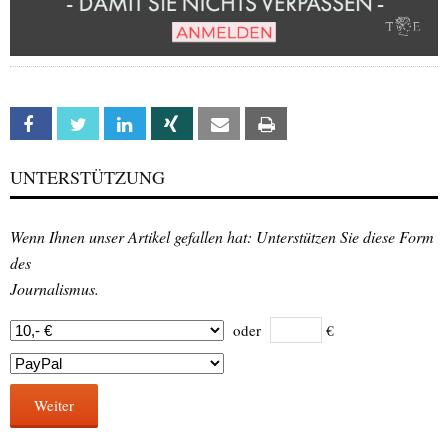
Facebook
Twitter
Linkedin
Xing
Email
Print
UNTERSTÜTZUNG
Wenn Ihnen unser Artikel gefallen hat: Unterstützen Sie diese Form
des
Journalismus.
oder
€
Weiter