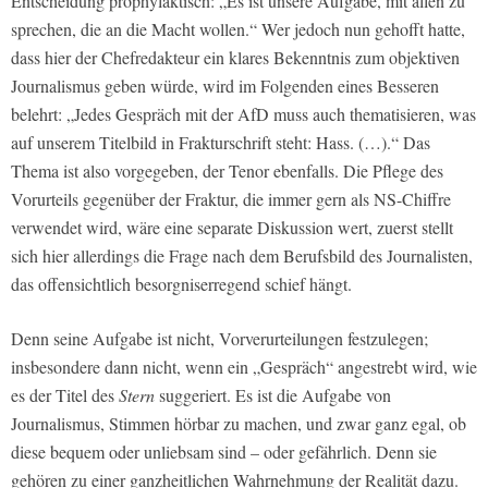
Entscheidung prophylaktisch: „Es ist unsere Aufgabe, mit allen zu
sprechen, die an die Macht wollen.“ Wer jedoch nun gehofft hatte,
dass hier der Chefredakteur ein klares Bekenntnis zum objektiven
Journalismus geben würde, wird im Folgenden eines Besseren
belehrt: „Jedes Gespräch mit der AfD muss auch thematisieren, was
auf unserem Titelbild in Frakturschrift steht: Hass. (…).“ Das
Thema ist also vorgegeben, der Tenor ebenfalls. Die Pflege des
Vorurteils gegenüber der Fraktur, die immer gern als NS-Chiffre
verwendet wird, wäre eine separate Diskussion wert, zuerst stellt
sich hier allerdings die Frage nach dem Berufsbild des Journalisten,
das offensichtlich besorgniserregend schief hängt.
Denn seine Aufgabe ist nicht, Vorverurteilungen festzulegen;
insbesondere dann nicht, wenn ein „Gespräch“ angestrebt wird, wie
es der Titel des
Stern
suggeriert. Es ist die Aufgabe von
Journalismus, Stimmen hörbar zu machen, und zwar ganz egal, ob
diese bequem oder unliebsam sind – oder gefährlich. Denn sie
gehören zu einer ganzheitlichen Wahrnehmung der Realität dazu.