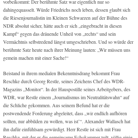
vorbeikommt: Der berühmte Satz war eigentlich nur so
dahingequasselt. Würde Friedrichs noch leben, dessen glaubt sich
die Riesenjournalistin im Kleinen Schwarzen auf der Bühne des
NDR absolut sicher, hätte auch er sich „eingebracht in diesen
Kampf“ gegen das dräuende Unheil von „rechts“ und sein
Vermächtnis selbstredend längst umgeschrieben. Und so würde der
berühmte Satz heute nach ihrer Meinung lauten: „Wir müssen uns
gemein machen mit einer Sache!“
Beistand in ihrem medialen Bekenntnisdrang bekommt Frau
Reschke durch Georg Restle, seines Zeichens Chef des WDR-
Magazins „Monitor“. In der Hauspostille seines Arbeitgebers, des
WDR, war Restle einem „Journalismus im Neutralitätswahn“ auf
die Schliche gekommen. Aus seinem Befund hat er die
postwendende Forderung abgeleitet, dass „wir endlich aufhören
sollten, nur abbilden zu wollen, was ist’“. Alexander Wallasch hat
ihn dafür einfühlsam gewürdigt. Herr Restle ist sich mit Frau
Reschke, mit der er die gemeinsame Echokammer teilt, völlig einig,