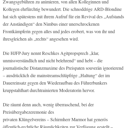
Zwangsgebühren zu animieren, von allen Kolleginnen und
Kollegen ehrfürchtig bewundert. Die schnoddrige ARD-Blondine
hat sich spätestens mit ihrem Aufruf für ein Revival des „Aufstands
der Anständigen“ den Nimbus einer unerschrockenen
Frontkämpferin gegen alles und jedes erobert, was von ihr und
ihresgleichen als „rechts“ angesehen wird.
Die HJFP-Jury nennt Reschkes Agitpropsprech „klar,
unmissverständlich und nicht belehrend“ und hebt – die
journalistische Distanzmaxime des Preispaten souverän ignorierend
– ausdrücklich die mainstreamschlüpfrige „Haltung“ der im
Dauereinsatz gegen den Wiederaufbau des Führerbunkers
kruppstahlhart durchtrainierten Moderatorin hervor.
Die räumt denn auch, wenig überraschend, bei der
Preisübergabezeremonie des
privaten Klüngelvereins – Schirmherr Marmor hat generös
öffentlich-rechtliche Räumlichkeiten zur Verfügung gestellt –