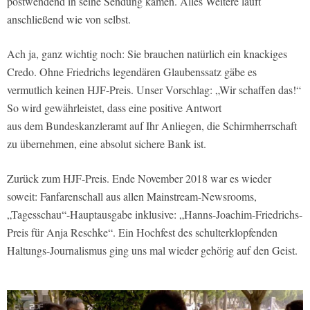
postwendend in seine Sendung kämen. Alles Weitere läuft
anschließend wie von selbst.
Ach ja, ganz wichtig noch: Sie brauchen natürlich ein knackiges
Credo. Ohne Friedrichs legendären Glaubenssatz gäbe es
vermutlich keinen HJF-Preis. Unser Vorschlag: „Wir schaffen das!“
So wird gewährleistet, dass eine positive Antwort
aus dem Bundeskanzleramt auf Ihr Anliegen, die Schirmherrschaft
zu übernehmen, eine absolut sichere Bank ist.
Zurück zum HJF-Preis. Ende November 2018 war es wieder
soweit: Fanfarenschall aus allen Mainstream-Newsrooms,
„Tagesschau“-Hauptausgabe inklusive: „Hanns-Joachim-Friedrichs-
Preis für Anja Reschke“. Ein Hochfest des schulterklopfenden
Haltungs-Journalismus ging uns mal wieder gehörig auf den Geist.