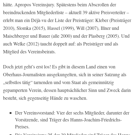
hätte. Apropos Vereinsjury. Spätestens beim Abscrollen der
beeindruckenden Mitgliederliste – aktuell 39 aktive Preisverteiler –
erlebt man ein Déjà-vu der Liste der Preisträger: Kleber (Preisträger
2010), Slomka (2015), Hassel (1999), Will (2007), Illner und
Maischberger und Bauer (alle 2000) und der Plasberg (2005). Und
auch Welke (2012) taucht doppelt auf: als Preisträger und als
Mitglied des Vereinsbeirats.
Doch jetzt geht’s erst los! Es gibt in diesem Land einen von
Oberhaus-Journalisten ausgekungelten, sich in seiner Satzung als
„selbstlos tätig“ tarnenden und vom Staat als gemeinnützig
gepamperten Verein, dessen hauptsächlicher Sinn und Zweck darin
besteht, sich gegenseitig Hände zu waschen.
Der Vereinsvorstand: Vier der sechs Mitglieder, darunter der
Vorsitzende, sind Träger des Hanns-Joachim-Friedrichs-
Preises.
Die Vereinsjury: 25 der 39 Mitglieder sind Träger des Hanns-