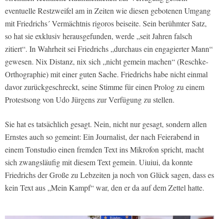
eventuelle Restzweifel am in Zeiten wie diesen gebotenen Umgang
mit Friedrichs´ Vermächtnis rigoros beiseite. Sein berühmter Satz,
so hat sie exklusiv herausgefunden, werde „seit Jahren falsch
zitiert“. In Wahrheit sei Friedrichs „durchaus ein engagierter Mann“
gewesen. Nix Distanz, nix sich „nicht gemein machen“ (Reschke-
Orthographie) mit einer guten Sache. Friedrichs habe nicht einmal
davor zurückgeschreckt, seine Stimme für einen Prolog zu einem
Protestsong von Udo Jürgens zur Verfügung zu stellen.
Sie hat es tatsächlich gesagt. Nein, nicht nur gesagt, sondern allen
Ernstes auch so gemeint: Ein Journalist, der nach Feierabend in
einem Tonstudio einen fremden Text ins Mikrofon spricht, macht
sich zwangsläufig mit diesem Text gemein. Uiuiui, da konnte
Friedrichs der Große zu Lebzeiten ja noch von Glück sagen, dass es
kein Text aus „Mein Kampf“ war, den er da auf dem Zettel hatte.