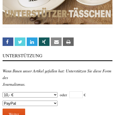
Facebook
Twitter
Linkedin
Xing
Email
Print
UNTERSTÜTZUNG
Wenn Ihnen unser Artikel gefallen hat: Unterstützen Sie diese Form
des
Journalismus.
oder
€
Weiter