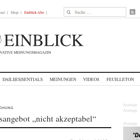
Suche nach:
ast
Shop
Einblick-Abo
DAILI|ES|SENTIALS
MEINUNGEN
VIDEOS
FEUILLETON
HÖHUNG
sangebot „nicht akzeptabel“
Anzeige