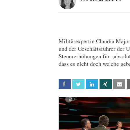
VON
NOEMI JOHLER
Militärexpertin Claudia Majo
und der Geschäftsführer der U
Steuererhöhungen für „absolut
dass es nicht doch welche geb
Facebook
Twitter
Linkedin
Xing
Em