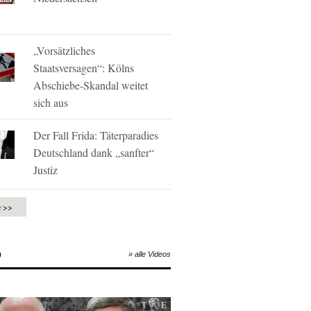
„Vorsätzliches
Staatsversagen“: Kölns
Abschiebe-Skandal weitet
sich aus
Der Fall Frida: Täterparadies
Deutschland dank „sanfter“
Justiz
e >>
O
» alle Videos