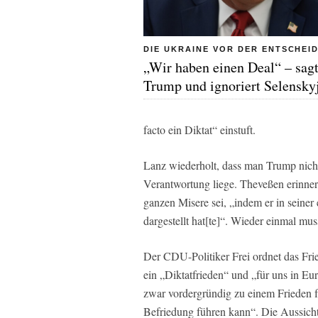
DIE UKRAINE VOR DER ENTSCHEI
„Wir haben einen Deal“ – sag
Trump und ignoriert Selensky
facto ein Diktat“ einstuft.
Lanz wiederholt, dass man Trump nicht
Verantwortung liege. Theveßen erinner
ganzen Misere sei, „indem er in seiner
dargestellt hat[te]“. Wieder einmal mu
Der CDU-Politiker Frei ordnet das Fri
ein „Diktatfrieden“ und „für uns in Eur
zwar vordergründig zu einem Frieden fü
Befriedung führen kann“. Die Aussicht