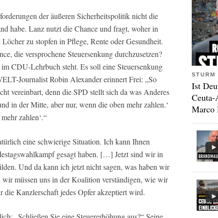
sforderungen der äußeren Sicherheitspolitik nicht die
and habe. Lanz nutzt die Chance und fragt, woher in
Löcher zu stopfen in Pflege, Rente oder Gesundheit.
hance, die versprochene Steuersenkung durchzusetzen?
s im CDU-Lehrbuch steht. Es soll eine Steuersenkung
STURM 
ELT-Journalist Robin Alexander erinnert Frei: „So
Ist Deu
icht vereinbart, denn die SPD stellt sich da was Anderes
Ceuta-
nd in der Mitte, aber nur, wenn die oben mehr zahlen.‘
Marco 
 mehr zahlen‘.“
t natürlich eine schwierige Situation. Ich kann Ihnen
destagswahlkampf gesagt haben. […] Jetzt sind wir in
bilden. Und da kann ich jetzt nicht sagen, was haben wir
 wir müssen uns in der Koalition verständigen, wie wir
ür die Kanzlerschaft jedes Opfer akzeptiert wird.
lich: „Schließen Sie eine Steuererhöhung aus?“ Seine