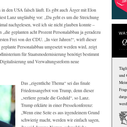
s in den USA falsch läuft. Es gibt auch Ärger mit Elon
est Lanz ungläubig vor: „Da geht es um die Streichung
imal nachgelesen, weil ich sie nicht glauben konnte –
n „die geplanten acht Prozent Personalabbau ja geradezu
WA
ten Frei von der CDU. „In vier Jahren!“, wirft dieser
Q
er geplante Personalabbau umgesetzt werden wird, zeigt
Ministerium für Staatsmodernisierung benötigt bestimmt
 Digitalisierung und Verwaltungsreform neue
Tägl
und 
Mein
Das „eigentliche Thema“ sei das finale
Frage
Friedensangebot von Trump, denn dieser
darg
„verliere gerade die Geduld“, so Lanz.
werd
Trump erklärte in einer Pressekonferenz:
„Wenn eine Seite es aus irgendeinem Grund
schwierig macht, werden wir einfach sagen,