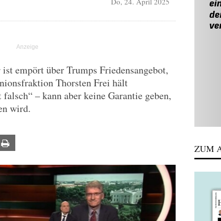
Do, 24. April 2025
r ist empört über Trumps Friedensangebot,
nionsfraktion Thorsten Frei hält
 falsch“ – kann aber keine Garantie geben,
en wird.
ail
Print
ZUM A