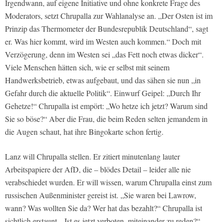
Irgendwann, auf eigene Initiative und ohne konkrete Frage des
Moderators, setzt Chrupalla zur Wahlanalyse an. „Der Osten ist im
Prinzip das Thermometer der Bundesrepublik Deutschland“, sagt
er. Was hier kommt, wird im Westen auch kommen.“ Doch mit
Verzögerung, denn im Westen sei „das Fett noch etwas dicker“.
Viele Menschen hätten sich, wie er selbst mit seinem
Handwerksbetrieb, etwas aufgebaut, und das sähen sie nun „in
Gefahr durch die aktuelle Politik“. Einwurf Geipel: „Durch Ihr
Gehetze!“ Chrupalla ist empört: „Wo hetze ich jetzt? Warum sind
Sie so böse?“ Aber die Frau, die beim Reden selten jemandem in
die Augen schaut, hat ihre Bingokarte schon fertig.
Lanz will Chrupalla stellen. Er zitiert minutenlang lauter
Arbeitspapiere der AfD, die – blödes Detail – leider alle nie
verabschiedet wurden. Er will wissen, warum Chrupalla einst zum
russischen Außenminister gereist ist. „Sie waren bei Lawrow,
wann? Was wollten Sie da? Wer hat das bezahlt?“ Chrupalla ist
sichtlich erstaunt. „Ist es jetzt verboten, miteinander zu reden?“