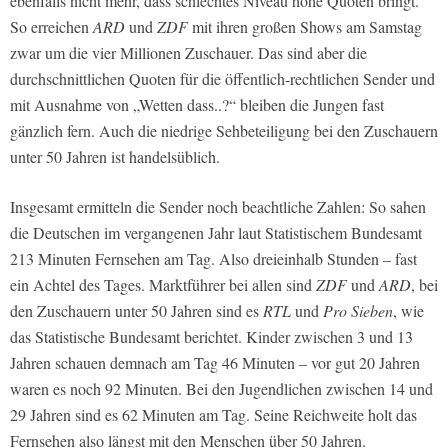
ebenfalls nicht mehr, dass schlechtes Niveau hohe Quoten bringt.
So erreichen
ARD
und
ZDF
mit ihren großen Shows am Samstag
zwar um die vier Millionen Zuschauer. Das sind aber die
durchschnittlichen Quoten für die öffentlich-rechtlichen Sender und
mit Ausnahme von „Wetten dass..?“ bleiben die Jungen fast
gänzlich fern. Auch die niedrige Sehbeteiligung bei den Zuschauern
unter 50 Jahren ist handelsüblich.
Insgesamt ermitteln die Sender noch beachtliche Zahlen: So sahen
die Deutschen im vergangenen Jahr laut Statistischem Bundesamt
213 Minuten Fernsehen am Tag. Also dreieinhalb Stunden – fast
ein Achtel des Tages. Marktführer bei allen sind
ZDF
und
ARD
, bei
den Zuschauern unter 50 Jahren sind es
RTL
und
Pro Sieben
, wie
das Statistische Bundesamt berichtet. Kinder zwischen 3 und 13
Jahren schauen demnach am Tag 46 Minuten – vor gut 20 Jahren
waren es noch 92 Minuten. Bei den Jugendlichen zwischen 14 und
29 Jahren sind es 62 Minuten am Tag. Seine Reichweite holt das
Fernsehen also längst mit den Menschen über 50 Jahren.