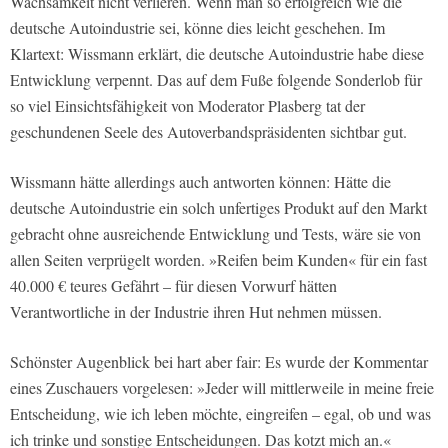
Wachsamkeit nicht verlieren. Wenn man so erfolgreich wie die
deutsche Autoindustrie sei, könne dies leicht geschehen. Im
Klartext: Wissmann erklärt, die deutsche Autoindustrie habe diese
Entwicklung verpennt. Das auf dem Fuße folgende Sonderlob für
so viel Einsichtsfähigkeit von Moderator Plasberg tat der
geschundenen Seele des Autoverbandspräsidenten sichtbar gut.
Wissmann hätte allerdings auch antworten können: Hätte die
deutsche Autoindustrie ein solch unfertiges Produkt auf den Markt
gebracht ohne ausreichende Entwicklung und Tests, wäre sie von
allen Seiten verprügelt worden. »Reifen beim Kunden« für ein fast
40.000 € teures Gefährt – für diesen Vorwurf hätten
Verantwortliche in der Industrie ihren Hut nehmen müssen.
Schönster Augenblick bei hart aber fair: Es wurde der Kommentar
eines Zuschauers vorgelesen: »Jeder will mittlerweile in meine freie
Entscheidung, wie ich leben möchte, eingreifen – egal, ob und was
ich trinke und sonstige Entscheidungen. Das kotzt mich an.«