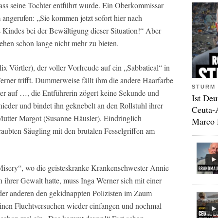
dass seine Tochter entführt wurde. Ein Oberkommissar
 angerufen: „Sie kommen jetzt sofort hier nach
 Kindes bei der Bewältigung dieser Situation!“ Aber
sehen schon lange nicht mehr zu bieten.
 Vörtler), der voller Vorfreude auf ein „Sabbatical“ in
rner trifft. Dummerweise fällt ihm die andere Haarfarbe
STURM 
er auf …, die Entführerin zögert keine Sekunde und
Ist Deu
 nieder und bindet ihn geknebelt an den Rollstuhl ihrer
Ceuta-
utter Margot (Susanne Häusler). Eindringlich
Marco 
raubten Säugling mit den brutalen Fesselgriffen am
Misery“, wo die geisteskranke Krankenschwester Annie
n ihrer Gewalt hatte, muss Inga Werner sich mit einer
r anderen den gekidnappten Polizisten im Zaum
einen Fluchtversuchen wieder einfangen und nochmal