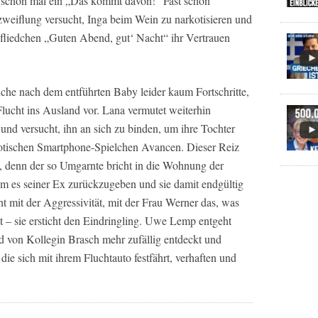
hr schon mal ein „Das kommt davon!“ Fast schon
rzweiflung versucht, Inga beim Wein zu narkotisieren und
liedchen „Guten Abend, gut‘ Nacht“ ihr Vertrauen
che nach dem entführten Baby leider kaum Fortschritte,
 Flucht ins Ausland vor. Lana vermutet weiterhin
und versucht, ihn an sich zu binden, um ihre Tochter
tischen Smartphone-Spielchen Avancen. Dieser Reiz
, denn der so Umgarnte bricht in die Wohnung der
um es seiner Ex zurückzugeben und sie damit endgültig
t mit der Aggressivität, mit der Frau Werner das, was
gt – sie ersticht den Eindringling. Uwe Lemp entgeht
d von Kollegin Brasch mehr zufällig entdeckt und
 die sich mit ihrem Fluchtauto festfährt, verhaften und