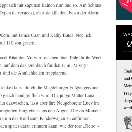
leppt sich mit kaputten Beinen rum und so. Am Schluss
Typen da versteckt, aber sie killt den, bevor der Alarm
 90ern, mit James Caan und Kathy Bates! Nee, ick
WA
Q
ruf 110 von gestern.
el Bitar den Vorwurf machen, hier Teile für ihr Werk
ch, auf dem das Drehbuch für den Film „Misery“
Tägl
 sind die Ähnlichkeiten frappierend.
und 
Mein
 Klenke) kurvt durch die Magdeburger Fußgängerzone
Frage
b gleich handgreiflich wird. Die junge Mutter Lana
darg
lut dazwischen, lässt aber ihre Neugeborene Lucy im
werd
uragierten Eingreifens aus den Augen. Diesen Moment
n), um das Kind samt Kinderwagen zu entführen.
den später daran erinnern kann, wie der rote „Retro“-