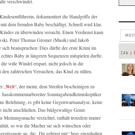
aße verschwindet.
 Kindesentführerin, dokumentiert die Handgriffe der
v mit dem fremden Baby beschäftigt. Schnell wird klar,
n Kindes zu überwinden versucht. Einen Verdienst kann
MEI
ski, Peter Thomas Gromer (Musik) und Jakob
 sich beanspruchen: Dies dürfte der erste Krimi im
24h
 echtes Baby in längeren Sequenzen mitspielen durfte.
ie volle Windel erspart, nicht jedoch in die
i den zahlreichen Versuchen, das Kind zu stillen.
er
„Welt“
, der meint, dem Streifen bescheinigen zu
… hasskommentarbereiter Sonntagabendkrimiskeptiker
eine Belehrung, es gibt keine Gegenwartsanalyse, keine
h nicht anschließen. Das bildgewaltige Genre
ite Meinungsmache verzichtet, enthält trotzdem immer
lität, so wie die Macher sie sich wünschen oder
versityquote an, die „Du gehörst mir“ brav einzuhalten