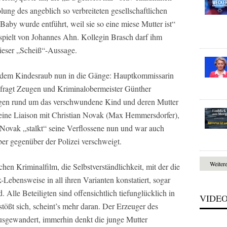
lung des angeblich so verbreiteten gesellschaftlichen
aby wurde entführt, weil sie so eine miese Mutter ist“
ielt von Johannes Ahn. Kollegin Brasch darf ihm
ieser „Scheiß“-Aussage.
dem Kindesraub nun in die Gänge: Hauptkommissarin
fragt Zeugen und Kriminalobermeister Günther
ungen rund um das verschwundene Kind und deren Mutter
 eine Liaison mit Christian Novak (Max Hemmersdorfer),
. Novak „stalkt“ seine Verflossene nun und war auch
er gegenüber der Polizei verschweigt.
Weiter
hen Kriminalfilm, die Selbstverständlichkeit, mit der die
Lebensweise in all ihren Varianten konstatiert, sogar
rd. Alle Beteiligten sind offensichtlich tiefunglücklich in
VIDE
stößt sich, scheint’s mehr daran. Der Erzeuger des
usgewandert, immerhin denkt die junge Mutter