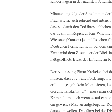
Kinderwagen in der nächsten Seitenstr
Minutenlang folgt der Streifen nun der
Frau, wie sie sich rührend und intensi
dass sie damit den Tod ihres leibliche
das Team um Regisseur Jens Wischnew
Wiessner (Kamera) jedenfalls schon für
Deutschen Fernsehen sein, bei dem ein
Zwar wird dem Zuschauer der Blick in d
halbgeöffnete Bluse der Entführerin be
Der Auffassung Elmar Krekelers bei d
müssen, dass er … alle Forderungen 
erfülle – „es gibt kein Moralisieren, k
Gesellschaftskritik …“ – muss man sic
Kriminalfilm, auch wenn es auf expliz
ein gewisses Maß an aufgebügelter Rea
darstellen wollen. Das fängt bei der Di