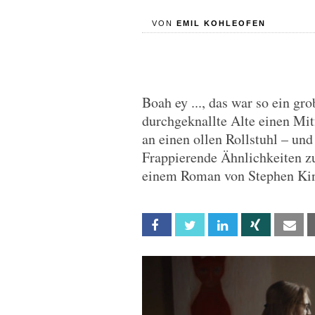
VON
EMIL KOHLEOFEN
Boah ey ..., das war so ein gr
durchgeknallte Alte einen Mitf
an einen ollen Rollstuhl – un
Frappierende Ähnlichkeiten z
einem Roman von Stephen Kin
Facebook
Twitter
Linkedin
Xing
Em