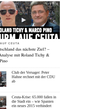
AUF CEUTA
tschland das nächste Ziel? –
Analyse mit Roland Tichy &
Pino
Club der Versager: Peter
Hahne rechnet mit der CDU
ab
Ceuta-Krise: 65.000 fallen in
die Stadt ein – wie Spanien
ein neues 2015 verhindert