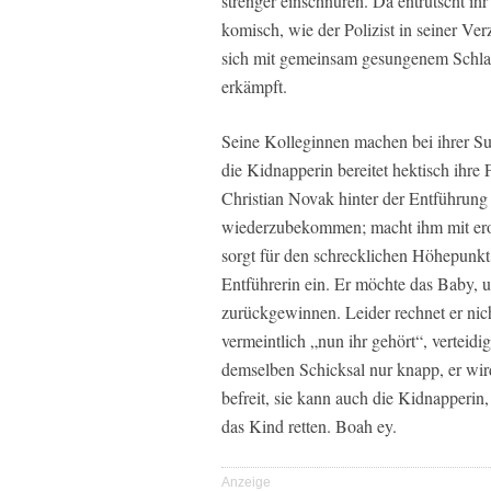
strenger einschnüren. Da entrutscht i
komisch, wie der Polizist in seiner Ve
sich mit gemeinsam gesungenem Schlaf
erkämpft.
Seine Kolleginnen machen bei ihrer Su
die Kidnapperin bereitet hektisch ihre
Christian Novak hinter der Entführung 
wiederzubekommen; macht ihm mit ero
sorgt für den schrecklichen Höhepunkt
Entführerin ein. Er möchte das Baby, 
zurückgewinnen. Leider rechnet er nich
vermeintlich „nun ihr gehört“, verteidi
demselben Schicksal nur knapp, er wir
befreit, sie kann auch die Kidnapperin,
das Kind retten. Boah ey.
Anzeige