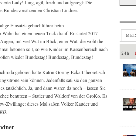
vierte Lady! Jung, agil, frech und aufgeregt: Die
es Bundesvorsitzenden Christian Lindner.
lige Einsatztagebuchführer beim
ahn hat einen neuen Trick drauf: Er startet 2017
MEI
Augen, mit viel Wut im Blick; einer Wut, die wohl die
inmal betonen soll, so wie Kinder im Kassenbereich nach
24h
wollen wieder Bundestag! Bundestag, Bundestag!
richroda geboren hätte Katrin Göring-Eckart theoretisch
Jungzitrone sein können. Jedenfalls saß sie den ganzen
 es tatsächlich. Ja, und dann waren da noch – lassen Sie
ischee benutzen – Statler und Waldorf von der GroKo. Es
Show-Zwillinge: dieses Mal saßen Volker Kauder und
RD.
ndner