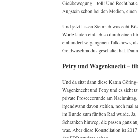
Gießbewegung – toll! Und Recht hat er
Augstein schon bei den Medien, einen w
Und jetzt lassen Sie mich was echt Bös
Worte laufen einfach so durch einen hi
einhundert vergangenen Talkshows, al
Goldwaschmodus geschaltet hat. Dann bl
Petry und Wagenknecht – üb
Und da sitzt dann diese Katrin Görin
Wagenknecht und Petry und es sieht tat
private Proseccorunde am Nachmittag, 
irgendwann davon stehlen, noch mal au
im Bunde zum fünften Rad wurde. Ja, 
Schranken hinweg, die passen ganz au
was. Aber diese Konstellation ist 2017
der FDP sowieso schon.