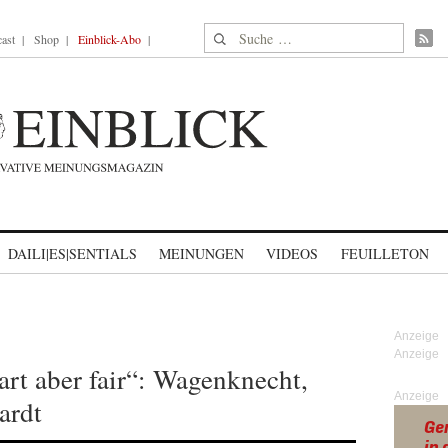
Suche nach:
ast
Shop
Einblick-Abo
DAILI|ES|SENTIALS
MEINUNGEN
VIDEOS
FEUILLETON
art aber fair“: Wagenknecht,
Anzeige
ardt