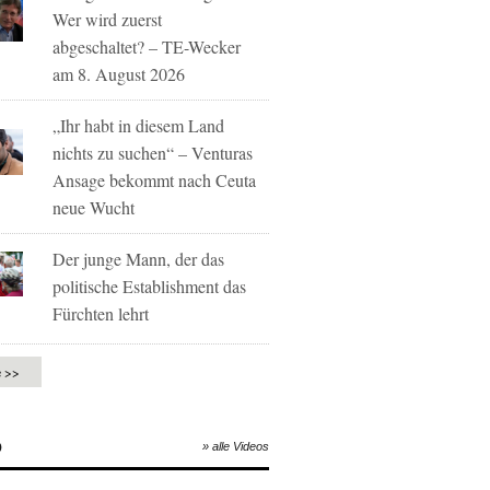
Wer wird zuerst
abgeschaltet? – TE-Wecker
am 8. August 2026
„Ihr habt in diesem Land
nichts zu suchen“ – Venturas
Ansage bekommt nach Ceuta
neue Wucht
Der junge Mann, der das
politische Establishment das
Fürchten lehrt
e >>
O
» alle Videos