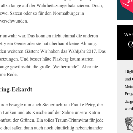
allzu lange auf der Wahrheitszunge balancieren. Doch,
 zwei Sätzen oder so für den Normalbürger in
 verschwunden.
r unwahr war. Das konnten nicht einmal die anderen
WA
Q
etry ein Genie oder sie hat überhaupt keine Ahnung.
 den weiteren Gästen: Wir haben das Wahljahr 2017. Das
esetzungen. Und besser hätte Plasberg kaum starten
lange gewünscht: die große „Weiberrunde“. Aber nie
Tägl
ine Rede.
und 
Mein
ring-Eckardt
Frage
darg
urde besagte nun auch Steuerfachfrau Frauke Petry, die
werd
 Linken und als Kirsche auf der Sahne unsere Katrin
ontfrau der Grünen. Ein tolles Traum-Triumvirat für jede
le drei saßen dann auch noch einträchtig nebeneinander