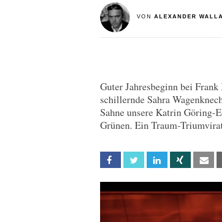
VON
ALEXANDER WALL
Guter Jahresbeginn bei Frank 
schillernde Sahra Wagenknech
Sahne unsere Katrin Göring-Ec
Grünen. Ein Traum-Triumvirat
Facebook
Twitter
Linkedin
Xing
Em