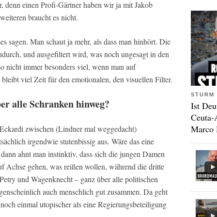
, denn einen Profi-Gärtner haben wir ja mit Jakob
eiteren braucht es nicht.
es sagen. Man schaut ja mehr, als dass man hinhört. Die
ndurch, und ausgefiltert wird, was noch ungesagt in den
so nicht immer besonders viel, wenn man auf
eibt viel Zeit für den emotionalen, den visuellen Filter.
STURM 
er alle Schranken hinweg?
Ist Deu
Ceuta-
Marco 
g-Eckardt zwischen (Lindner mal weggedacht)
sächlich irgendwie stutenbissig aus. Wäre das eine
dann ahnt man instinktiv, dass sich die jungen Damen
f Achse gehen, was reißen wollen, während die dritte
Petry und Wagenknecht – ganz über alle politischen
genscheinlich auch menschlich gut zusammen. Da geht
 noch einmal utopischer als eine Regierungsbeteiligung