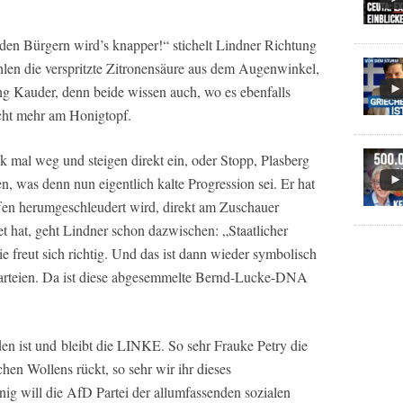
en Bürgern wird’s knapper!“ stichelt Lindner Richtung
len die verspritzte Zitronensäure aus dem Augenwinkel,
ng Kauder, denn beide wissen auch, wo es ebenfalls
icht mehr am Honigtopf.
k mal weg und steigen direkt ein, oder Stopp, Plasberg
n, was denn nun eigentlich kalte Progression sei. Er hat
ffen herumgeschleudert wird, direkt am Zuschauer
t hat, geht Lindner schon dazwischen: „Staatlicher
ie freut sich richtig. Und das ist dann wieder symbolisch
Parteien. Da ist diese abgesemmelte Bernd-Lucke-DNA
nden ist und bleibt die LINKE. So sehr Frauke Petry die
chen Wollens rückt, so sehr wir ihr dieses
ig will die AfD Partei der allumfassenden sozialen