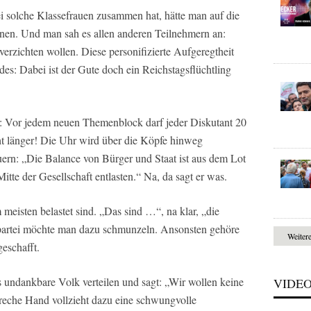
 solche Klassefrauen zusammen hat, hätte man auf die
nen. Und man sah es allen anderen Teilnehmern an:
verzichten wollen. Diese personifizierte Aufgeregtheit
es: Dabei ist der Gute doch ein Reichstagsflüchtling
g: Vor jedem neuen Themenblock darf jeder Diskutant 20
t länger! Die Uhr wird über die Köpfe hinweg
ern: „Die Balance von Bürger und Staat ist aus dem Lot
itte der Gesellschaft entlasten.“ Na, da sagt er was.
 meisten belastet sind. „Das sind …“, na klar, „die
npartei möchte man dazu schmunzeln. Ansonsten gehöre
Weiter
geschafft.
undankbare Volk verteilen und sagt: „Wir wollen keine
VIDE
reche Hand vollzieht dazu eine schwungvolle