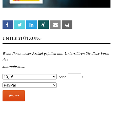
Facebook
Twitter
Linkedin
Xing
Email
Print
UNTERSTÜTZUNG
Wenn Ihnen unser Artikel gefallen hat: Unterstützen Sie diese Form
des
Journalismus.
oder
€
Weiter