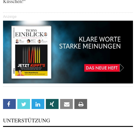
Küsschen!“
Anzeige
Facebook
Twitter
Linkedin
Xing
Email
Print
UNTERSTÜTZUNG