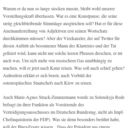
Warum er da nun so lange stocken musste, bleibt wohl unserer
Vorstellungskraft überlassen. War es eine Kunstpause, die seine
stetig gleichbleibende Stimmlage ausgleichen soll? Hat er für diese
Aneinanderreihung von Adjektiven erst seinen Wortschatz
durchkämmen müssen? Aber der Vizekanzler, der auf Twitter für
diesen Auftritt als besonnener Mann des Klartextes und der Tat
gefeiert wird, kann nicht nur solche leeren Phrasen dreschen, er tut
auch was. Um sich mehr von russischem Gas unabhängig zu
machen, will er jetzt nach Katar reisen. Was soll auch schief gehen?
Außerdem erklärt er sich bereit, nach Vorbild der
osteuropäischen Staatschefs nach Kiew zu reisen.
Auch Marie-Agnes Strack-Zimmermann wurde zu Selenskyjs Rede
befragt (in ihrer Funktion als Vorsitzende des
Verteidigungsausschusses im Deutschen Bundestag, nicht als Impf-
Chefinquisitorin der FDP). Was sie denn besonders berührt habe,
will der Illner-Ersatz wissen. „Dass der Präsident aus einem