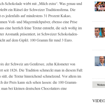
lch-Schokolade wirbt mit „Milch extra“. Was genau und
 bleibt ein Rätsel der Schweizer Traditionsfirma. Die
 es jedenfalls auf mindestens 31 Prozent Kakao,
en Voll- und Magermilchpulver, ebenso eine Prise
s eine herrlich feine Textur entsteht, die sich wollig im
er Aromatik präsentiert, ist Schweizer Schokoladen-
cht auf dem Gipfel. 100 Gramm für rund 3 Euro.
ix der Schweiz am Genfersee, zehn Kilometer von
rt seit 1826. Die Tradition schmeckt man in diesem Fall:
 süß, die Textur hinreichend schmelzend. Vor allem im
h der Preis kann sich sehen lassen: die 100 Gramm-
Weiter
 man bei kleinen deutschen Chocolatiers eine
VIDE