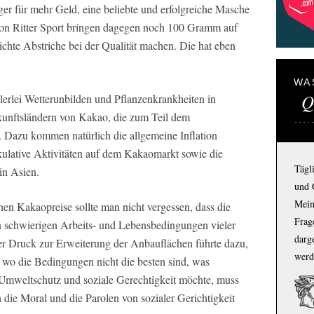
r für mehr Geld, eine beliebte und erfolgreiche Masche
 von Ritter Sport bringen dagegen noch 100 Gramm auf
ichte Abstriche bei der Qualität machen. Die hat eben
WA
Q
llerlei Wetterunbilden und Pflanzenkrankheiten in
kunftsländern von Kakao, die zum Teil dem
Dazu kommen natürlich die allgemeine Inflation
ekulative Aktivitäten auf dem Kakaomarkt sowie die
Tägl
in Asien.
und 
Mein
en Kakaopreise sollte man nicht vergessen, dass die
Frage
n schwierigen Arbeits- und Lebensbedingungen vieler
darg
r Druck zur Erweiterung der Anbauflächen führte dazu,
werd
wo die Bedingungen nicht die besten sind, was
Umweltschutz und soziale Gerechtigkeit möchte, muss
h die Moral und die Parolen von sozialer Gerichtigkeit