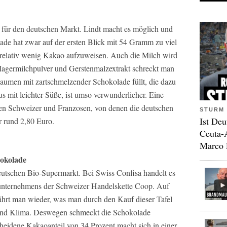
für den deutschen Markt. Lindt macht es möglich und
ade hat zwar auf der ersten Blick mit 54 Gramm zu viel
 relativ wenig Kakao aufzuweisen. Auch die Milch wird
 Magermilchpulver und Gerstenmalzextrakt schreckt man
aumen mit zartschmelzender Schokolade füllt, die dazu
 mit leichter Süße, ist umso verwunderlicher. Eine
en Schweizer und Franzosen, von denen die deutschen
STURM 
Ist Deu
r rund 2,80 Euro.
Ceuta-
Marco 
hokolade
utschen Bio-Supermarkt. Bei Swiss Confisa handelt es
unternehmens der Schweizer Handelskette Coop. Auf
ährt man wieder, was man durch den Kauf dieser Tafel
 und Klima. Deswegen schmeckt die Schokolade
scheidene Kakaoanteil von 34 Prozent macht sich in einer