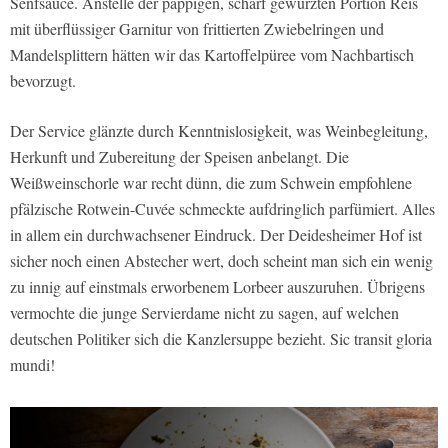
Senfsauce. Anstelle der pappigen, scharf gewürzten Portion Reis
mit überflüssiger Garnitur von frittierten Zwiebelringen und
Mandelsplittern hätten wir das Kartoffelpüree vom Nachbartisch
bevorzugt.
Der Service glänzte durch Kenntnislosigkeit, was Weinbegleitung,
Herkunft und Zubereitung der Speisen anbelangt. Die
Weißweinschorle war recht dünn, die zum Schwein empfohlene
pfälzische Rotwein-Cuvée schmeckte aufdringlich parfümiert. Alles
in allem ein durchwachsener Eindruck. Der Deidesheimer Hof ist
sicher noch einen Abstecher wert, doch scheint man sich ein wenig
zu innig auf einstmals erworbenem Lorbeer auszuruhen. Übrigens
vermochte die junge Servierdame nicht zu sagen, auf welchen
deutschen Politiker sich die Kanzlersuppe bezieht. Sic transit gloria
mundi!