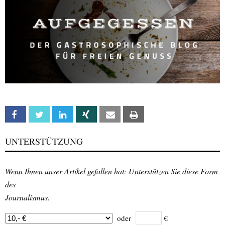
Facebook
Twitter
Linkedin
Xing
Email
Print
UNTERSTÜTZUNG
Wenn Ihnen unser Artikel gefallen hat: Unterstützen Sie diese Form
des
Journalismus.
oder
€