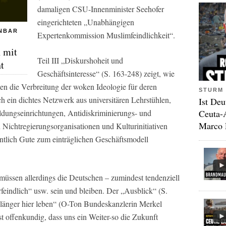
damaligen CSU-Innenminister Seehofer
eingerichteten „Unabhängigen
NBAR
Expertenkommission Muslimfeindlichkeit“.
 mit
Teil III „Diskurshoheit und
t
Geschäftsinteresse“ (S. 163-248) zeigt, wie
nten die Verbreitung der woken Ideologie für deren
STURM 
ch ein dichtes Netzwerk aus universitären Lehrstühlen,
Ist Deu
Ceuta-
ldungseinrichtungen, Antidiskriminierungs- und
Marco 
 Nichtregierungsorganisationen und Kulturinitiativen
intlich Gute zum einträglichen Geschäftsmodell
 müssen allerdings die Deutschen – zumindest tendenziell
erfeindlich“ usw. sein und bleiben. Der „Ausblick“ (S.
n länger hier leben“ (O-Ton Bundeskanzlerin Merkel
st offenkundig, dass uns ein Weiter-so die Zukunft