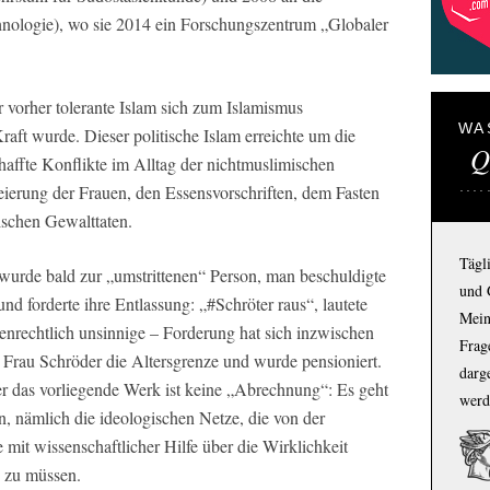
thnologie), wo sie 2014 ein Forschungszentrum „Globaler
r vorher tolerante Islam sich zum Islamismus
WA
Kraft wurde. Dieser politische Islam erreichte um die
Q
affte Konflikte im Alltag der nichtmuslimischen
eierung der Frauen, den Essensvorschriften, dem Fasten
ischen Gewalttaten.
Tägl
 wurde bald zur „umstrittenen“ Person, man beschuldigte
und 
nd forderte ihre Entlassung: „#Schröter raus“, lautete
Mein
enrechtlich unsinnige – Forderung hat sich inzwischen
Frage
 Frau Schröder die Altersgrenze und wurde pensioniert.
darg
er das vorliegende Werk ist keine „Abrechnung“: Es geht
werd
, nämlich die ideologischen Netze, die von der
 mit wissenschaftlicher Hilfe über die Wirklichkeit
n zu müssen.