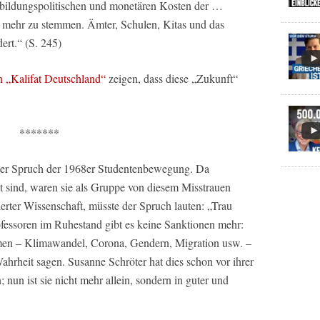
n, bildungspolitischen und monetären Kosten der …
 mehr zu stemmen. Ämter, Schulen, Kitas und das
ert.“ (S. 245)
n „Kalifat Deutschland“
zeigen, dass diese „Zukunft“
*******
bter Spruch der 1968er Studentenbewegung. Da
alt sind, waren sie als Gruppe von diesem Misstrauen
sierter Wissenschaft, müsste der Spruch lauten: „Trau
ofessoren im Ruhestand gibt es keine Sanktionen mehr:
emen – Klimawandel, Corona, Gendern, Migration usw. –
hrheit sagen. Susanne Schröter hat dies schon vor ihrer
 nun ist sie nicht mehr allein, sondern in guter und