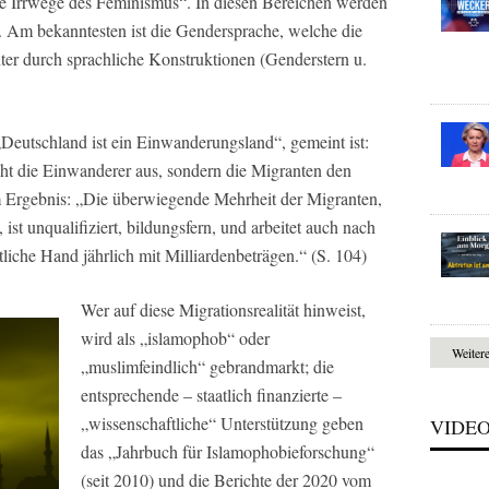
„die Irrwege des Feminismus“. In diesen Bereichen werden
. Am bekanntesten ist die Gendersprache, welche die
ter durch sprachliche Konstruktionen (Genderstern u.
 „Deutschland ist ein Einwanderungsland“, gemeint ist:
cht die Einwanderer aus, sondern die Migranten den
m Ergebnis: „Die überwiegende Mehrheit der Migranten,
ist unqualifiziert, bildungsfern, und arbeitet auch nach
ntliche Hand jährlich mit Milliardenbeträgen.“ (S. 104)
Wer auf diese Migrationsrealität hinweist,
wird als „islamophob“ oder
Weiter
„muslimfeindlich“ gebrandmarkt; die
entsprechende – staatlich finanzierte –
„wissenschaftliche“ Unterstützung geben
VIDE
das „Jahrbuch für Islamophobieforschung“
(seit 2010) und die Berichte der 2020 vom