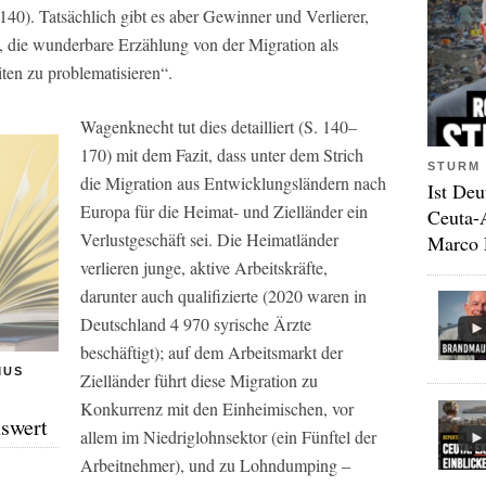
40). Tatsächlich gibt es aber Gewinner und Verlierer,
e, die wunderbare Erzählung von der Migration als
iten zu problematisieren“.
Wagenknecht tut dies detailliert (S. 140–
170) mit dem Fazit, dass unter dem Strich
STURM 
die Migration aus Entwicklungsländern nach
Ist Deu
Europa für die Heimat- und Zielländer ein
Ceuta-
Verlustgeschäft sei. Die Heimatländer
Marco 
verlieren junge, aktive Arbeitskräfte,
darunter auch qualifizierte (2020 waren in
Deutschland 4 970 syrische Ärzte
beschäftigt); auf dem Arbeitsmarkt der
MUS
Zielländer führt diese Migration zu
Konkurrenz mit den Einheimischen, vor
swert
allem im Niedriglohnsektor (ein Fünftel der
Arbeitnehmer), und zu Lohndumping –