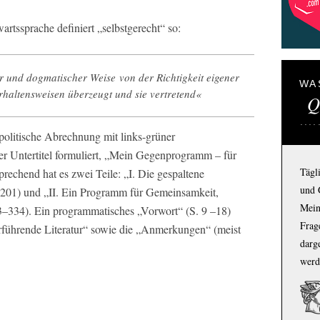
tssprache definiert „selbstgerecht“ so:
er und dogmatischer Weise
von der Richtigkeit eigener
WA
altensweisen überzeugt und sie vertretend«
Q
politische Abrechnung mit links-grüner
 der Untertitel formuliert, „Mein Gegenprogramm – für
Tägl
echend hat es zwei Teile: „I. Die gespaltene
und 
1–201) und „II. Ein Programm für Gemeinsamkeit,
Mein
–334). Ein programmatisches „Vorwort“ (S. 9 –18)
Frage
erführende Literatur“ sowie die „Anmerkungen“ (meist
darg
werd