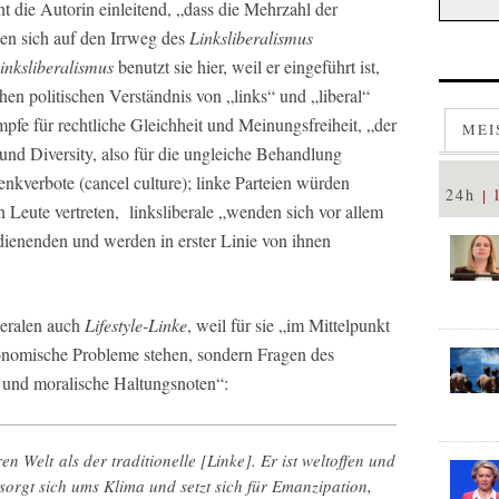
nt die Autorin einleitend, „dass die Mehrzahl der
ien sich auf den Irrweg des
Linksliberalismus
inksliberalismus
benutzt sie hier, weil er eingeführt ist,
schen politischen Verständnis von „links“ und „liberal“
pfe für rechtliche Gleichheit und Meinungsfreiheit, „der
MEI
und Diversity, also für die ungleiche Behandlung
nkverbote (cancel culture); linke Parteien würden
24h
en Leute vertreten, linksliberale „wenden sich vor allem
dienenden und werden in erster Linie von ihnen
beralen auch
Lifestyle-Linke
, weil für sie „im Mittelpunkt
ökonomische Probleme stehen, sondern Fragen des
und moralische Haltungsnoten“:
en Welt als der traditionelle [Linke]. Er ist weltoffen und
sorgt sich ums Klima und setzt sich für Emanzipation,