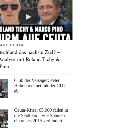
AUF CEUTA
tschland das nächste Ziel? –
Analyse mit Roland Tichy &
Pino
Club der Versager: Peter
Hahne rechnet mit der CDU
ab
Ceuta-Krise: 65.000 fallen in
die Stadt ein – wie Spanien
ein neues 2015 verhindert