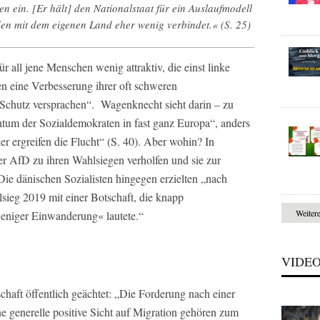
 ein. [Er hält] den Nationalstaat für ein Auslaufmodell
en mit dem eigenen Land eher wenig verbindet.« (S. 25)
für all jene Menschen wenig attraktiv, die einst linke
nen eine Verbesserung ihrer oft schweren
Schutz versprachen“. Wagenknecht sieht darin – zu
tum der Sozialdemokraten in fast ganz Europa“, anders
er ergreifen die Flucht“ (S. 40). Aber wohin? In
 AfD zu ihren Wahlsiegen verholfen und sie zur
Die dänischen Sozialisten hingegen erzielten „nach
sieg 2019 mit einer Botschaft, die knapp
Weiter
eniger Einwanderung« lautete.“
VIDE
haft öffentlich geächtet: „Die Forderung nach einer
e generelle positive Sicht auf Migration gehören zum