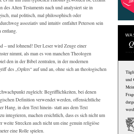
 des Alten Testaments nach und analysiert sie in
isch, mal politisch, mal philosophisch oder
 durchweg assoziativ und intuitiv entfaltet Peterson sein
 entlang.
WA
Q
nd – und lohnend! Der Leser wird Zeuge einer
rnster nimmt, als man es von manchen Theologen
el den in der Bibel zentralen, in der modernen
griff des „Opfers“ auf und an, ohne sich an theologischen
Tägl
und 
Mein
chwachpunkt zugleich: Begrifflichkeiten, bei denen
Frage
logischen Definition verwendet werden, offensichtliche
darg
r Hang, in den Text hinein- statt aus dem Text
werd
zu integrieren, machen ersichtlich, dass es sich nicht um
r weite Strecken auch nicht um eine genuin religiöse
eter eine Rolle spielen.