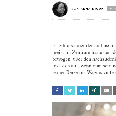
VON
ANNA DIOUF
Er gilt als einer der einflussr
meist im Zentrum härtester i
bewogen, über den nachzudenke
löst sich auf, wenn man sein 
seiner Reise ins Wagnis zu beg
Facebook
Twitter
Linkedin
Xing
Em