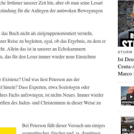
che Irrtümer unserer Zeit hin, aber ob man seine Lesart
 Begründung für die Anliegen der antiwoken Bewegungen
 das Buch nicht als zielgruppenorientiert versteht,
ner Reise zu begleiten, egal, ob das Ergebnis, zu dem er
ht. Allein das ist in unserer an Echokammern
STURM 
s, das für den Leser immer wieder neue Einsichten
Ist Deu
Ceuta-
Marco 
e Existenz? Und was liest Peterson aus der
bel hinein? Dass Experten, etwa Soziologen oder
ihres Fachs aufzwingen, ist nichts Neues. Immer wieder
hriften des Juden- und Christentums in dieser Weise zu
Bei Peterson fällt dieser Versuch um einiges
sympathischer, frischer und, ja, demütiger