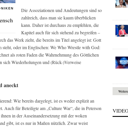
ONIKEN
Die Assoziationen und Andeutungen sind so
zahlreich, dass man sie kaum überblicken
Mensch
kann. Daher ist durchaus zu empfehlen, die
Kapitel auch für sich stehend zu begreifen –
h das Werk zieht, die bereits im Titel angelegt ist: Gott
m steht, oder im Englischen: We Who Wrestle with God:
eichnet als roten Faden die Wahrnehmung des Göttlichen
ben sich Wiederholungen und (Rück-)Verweise
d aneckt
Weiter
ierend: Wie bereits dargelegt, ist es weder explizit an
et. Auch für Beteiligte am „Culture War“, die in Peterson
VIDE
e ihnen in der Auseinandersetzung mit der woken
d gibt, ist es nur in Maßen nützlich. Zwar weist