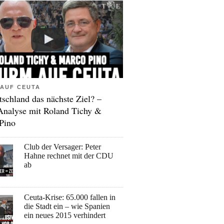
AUF CEUTA
tschland das nächste Ziel? –
Analyse mit Roland Tichy &
Pino
Club der Versager: Peter
Hahne rechnet mit der CDU
ab
Ceuta-Krise: 65.000 fallen in
die Stadt ein – wie Spanien
ein neues 2015 verhindert