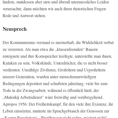
lindern, stattdessen aber stets und überall unermessliches Leiden
verursachte, dann möchten wir auch ihren rhetorischen Fragen
Rede und Antwort stehen.
Neusprech
Der Kommunismus verstand es meisterhaft, die Wirklichkeit verbal
zu verzerren. Als man etwa die „klassenfremden“ Bauern
enteignete und ihre Kornspeicher leerfegte, unterstellte man ihnen,
Kulaken zu sein, Volksfeinde, Unterdrücker, die es nicht besser
verdienten. Unzählige Zivilisten, Großeltern und Urgroßeltern
unserer Generation, wurden unter menschenunwürdigen
Bedingungen deportiert und schufteten jahrelang, viele bis zum
Tode in der Zwangsarbeit, während es öffentlich hieß, der
„Malenkij Arbeitsdienst” wäre freiwillig und vorübergehend.
Apropos 1956: Der Freiheitskampf, für den viele ihre Existenz, ihr
Leben einsetzten, mutierte im Sprachgebrauch der Genossen zur
„Konter-Revolution“. „Worüber wir nicht reden, existiert nicht” –