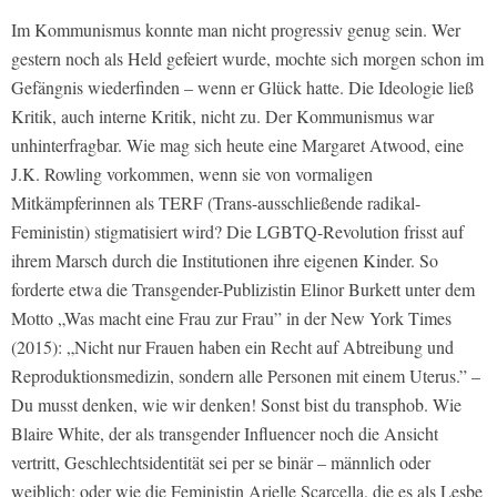
Im Kommunismus konnte man nicht progressiv genug sein. Wer
gestern noch als Held gefeiert wurde, mochte sich morgen schon im
Gefängnis wiederfinden – wenn er Glück hatte. Die Ideologie ließ
Kritik, auch interne Kritik, nicht zu. Der Kommunismus war
unhinterfragbar. Wie mag sich heute eine Margaret Atwood, eine
J.K. Rowling vorkommen, wenn sie von vormaligen
Mitkämpferinnen als TERF (Trans-ausschließende radikal-
Feministin) stigmatisiert wird? Die LGBTQ-Revolution frisst auf
ihrem Marsch durch die Institutionen ihre eigenen Kinder. So
forderte etwa die Transgender-Publizistin Elinor Burkett unter dem
Motto „Was macht eine Frau zur Frau” in der New York Times
(2015): „Nicht nur Frauen haben ein Recht auf Abtreibung und
Reproduktionsmedizin, sondern alle Personen mit einem Uterus.” –
Du musst denken, wie wir denken! Sonst bist du transphob. Wie
Blaire White, der als transgender Influencer noch die Ansicht
vertritt, Geschlechtsidentität sei per se binär – männlich oder
weiblich; oder wie die Feministin Arielle Scarcella, die es als Lesbe