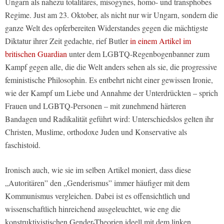
Ungarn als nahezu totalitäres, misogynes, homo- und transphobes
Regime. Just am 23. Oktober, als nicht nur wir Ungarn, sondern die
ganze Welt des opferbereiten Widerstandes gegen die mächtigste
Diktatur ihrer Zeit gedachte, rief Butler
in einem Artikel im
britischen Guardian
unter dem LGBTQ-Regenbogenbanner zum
Kampf gegen alle, die die Welt anders sehen als sie, die progressive
feministische Philosophin. Es entbehrt nicht einer gewissen Ironie,
wie der Kampf um Liebe und Annahme der Unterdrückten – sprich
Frauen und LGBTQ-Personen – mit zunehmend härteren
Bandagen und Radikalität geführt wird: Unterschiedslos gelten ihr
Christen, Muslime, orthodoxe Juden und Konservative als
faschistoid.
Ironisch auch, wie sie im selben Artikel moniert, dass diese
„Autoritären” den „Genderismus” immer häufiger mit dem
Kommunismus vergleichen. Dabei ist es offensichtlich und
wissenschaftlich hinreichend ausgeleuchtet, wie eng die
konstruktivistischen Gender-Theorien ideell mit dem linken