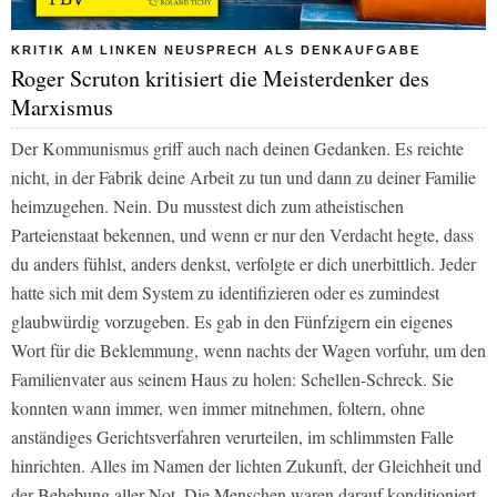
KRITIK AM LINKEN NEUSPRECH ALS DENKAUFGABE
Roger Scruton kritisiert die Meisterdenker des
Marxismus
Der Kommunismus griff auch nach deinen Gedanken. Es reichte
nicht, in der Fabrik deine Arbeit zu tun und dann zu deiner Familie
heimzugehen. Nein. Du musstest dich zum atheistischen
Parteienstaat bekennen, und wenn er nur den Verdacht hegte, dass
du anders fühlst, anders denkst, verfolgte er dich unerbittlich. Jeder
hatte sich mit dem System zu identifizieren oder es zumindest
glaubwürdig vorzugeben. Es gab in den Fünfzigern ein eigenes
Wort für die Beklemmung, wenn nachts der Wagen vorfuhr, um den
Familienvater aus seinem Haus zu holen: Schellen-Schreck. Sie
konnten wann immer, wen immer mitnehmen, foltern, ohne
anständiges Gerichtsverfahren verurteilen, im schlimmsten Falle
hinrichten. Alles im Namen der lichten Zukunft, der Gleichheit und
der Behebung aller Not. Die Menschen waren darauf konditioniert,