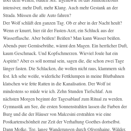
intensiver, mehr Duft, mehr Klang. Auch mehr Gestank an der
Strada. Müssen die alle Auto fahren?
Der Wolf schläft den ganzen Tag. Ob er aber in der Nacht heult?
Wenn er knurrt, hier rät der Fasten-Arzt, ein Schluck aus der
Wasserflasche. Aber beißen! Beißen? Man kann Wasser beißen.
Abends pure Gemüsebrühe, wärmt den Magen. Ein herrlicher Duft,
kaum Geschmack. Und Kopfschmerzen. Wieviel Joule hat ein
Aspirin? Aber es soll normal sein, sagen die, die schon zwei Tage
länger fasten. Die Schlacken, die wollen nicht raus, klammern sich
fest. Ich sehe weiße, widerliche Fettklumpen in meine Blutbahnen
klatschen wie fette Ratten in die Kanalisation. Der Wolf ist
mindestens so müde wie ich. Zehn Stunden Tiefschlaf. Am
nächsten Morgen beginnt der Tagesablauf zum Ritual zu werden.
Gymnastik am See, die ersten Sonnenstrahlen lassen die Farben der
Burg und die der Häuser von Malcesini erstrahlen wie eine
Postkartenschönheit zur Zeit der Verhaftung Goethes dortselbst.
Dann Molke, Tee, lange Wanderungen durch Olivenhaine, Wälder,