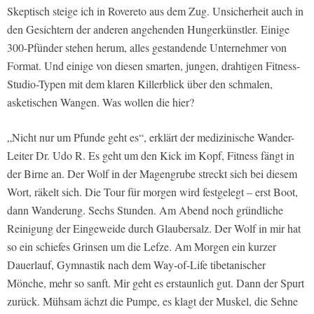
Skeptisch steige ich in Rovereto aus dem Zug. Unsicherheit auch in
den Gesichtern der anderen angehenden Hungerkünstler. Einige
300-Pfünder stehen herum, alles gestandende Unternehmer von
Format. Und einige von diesen smarten, jungen, drahtigen Fitness-
Studio-Typen mit dem klaren Killerblick über den schmalen,
asketischen Wangen. Was wollen die hier?
„Nicht nur um Pfunde geht es“, erklärt der medizinische Wander-
Leiter Dr. Udo R. Es geht um den Kick im Kopf, Fitness fängt in
der Birne an. Der Wolf in der Magengrube streckt sich bei diesem
Wort, räkelt sich. Die Tour für morgen wird festgelegt – erst Boot,
dann Wanderung. Sechs Stunden. Am Abend noch gründliche
Reinigung der Eingeweide durch Glaubersalz. Der Wolf in mir hat
so ein schiefes Grinsen um die Lefze. Am Morgen ein kurzer
Dauerlauf, Gymnastik nach dem Way-of-Life tibetanischer
Mönche, mehr so sanft. Mir geht es erstaunlich gut. Dann der Spurt
zurück. Mühsam ächzt die Pumpe, es klagt der Muskel, die Sehne