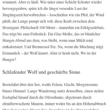
wimmert. Aber es läuft. Wie unter einer Schicht Schotter wieder
hervorgegraben, spüre ich die längst versenkte Lust der
Jünglingszeit hervorbrechen – losschießen wie ein Pfeil, der Wind
pfeift, die Lunge pumpt sich voll, diese Kraft zwischen dem
Hosengurt. Pfeilschnell 100 Meter – immerhin ein Erfolgserlebnis.
Das trägt bis zum Frühstück: Ein Glas Molke, das ist bläulicher
Hunger-Absud aus dem, was bleibt, wenn man Milch total
entkalorisiert. Und Brennessel-Tee. Na, wenn die Mischung trägt.
Erstaunlich – der Wolf knurrt. Aber er heult nicht. Wo ist der
Hunger?
Schlafender Wolf und geschärfte Sinne
Bootsfahrt über den See, weiße Felsen, Gischt, Morgensonne,
blauer Himmel. Lange Wanderung unter demselben, einen steilen
Eselspfad hinauf durch die Olivenhaine, abgetrennt durch
efeuüberwucherte Mauern, immer weiter bis an den Höhenabbruch
über dem weiten, blauen See. Irgendwie ist das Sinnenerlebnis