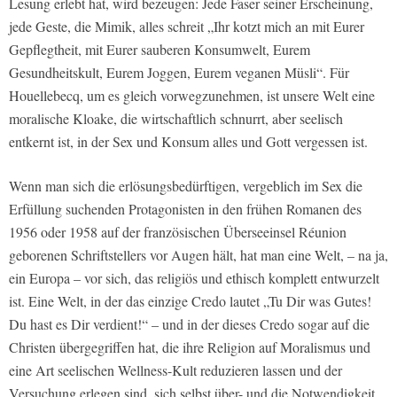
Lesung erlebt hat, wird bezeugen: Jede Faser seiner Erscheinung,
jede Geste, die Mimik, alles schreit „Ihr kotzt mich an mit Eurer
Gepflegtheit, mit Eurer sauberen Konsumwelt, Eurem
Gesundheitskult, Eurem Joggen, Eurem veganen Müsli“. Für
Houellebecq, um es gleich vorwegzunehmen, ist unsere Welt eine
moralische Kloake, die wirtschaftlich schnurrt, aber seelisch
entkernt ist, in der Sex und Konsum alles und Gott vergessen ist.
Wenn man sich die erlösungsbedürftigen, vergeblich im Sex die
Erfüllung suchenden Protagonisten in den frühen Romanen des
1956 oder 1958 auf der französischen Überseeinsel Réunion
geborenen Schriftstellers vor Augen hält, hat man eine Welt, – na ja,
ein Europa – vor sich, das religiös und ethisch komplett entwurzelt
ist. Eine Welt, in der das einzige Credo lautet „Tu Dir was Gutes!
Du hast es Dir verdient!“ – und in der dieses Credo sogar auf die
Christen übergegriffen hat, die ihre Religion auf Moralismus und
eine Art seelischen Wellness-Kult reduzieren lassen und der
Versuchung erlegen sind, sich selbst über- und die Notwendigkeit