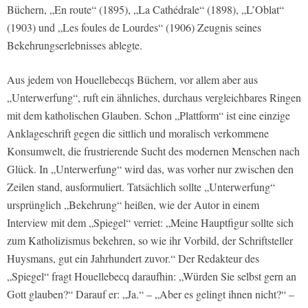
Büchern, „En route“ (1895), „La Cathédrale“ (1898), „L’Oblat“
(1903) und „Les foules de Lourdes“ (1906) Zeugnis seines
Bekehrungserlebnisses ablegte.
Aus jedem von Houellebecqs Büchern, vor allem aber aus
„Unterwerfung“, ruft ein ähnliches, durchaus vergleichbares Ringen
mit dem katholischen Glauben. Schon „Plattform“ ist eine einzige
Anklageschrift gegen die sittlich und moralisch verkommene
Konsumwelt, die frustrierende Sucht des modernen Menschen nach
Glück. In „Unterwerfung“ wird das, was vorher nur zwischen den
Zeilen stand, ausformuliert. Tatsächlich sollte „Unterwerfung“
ursprünglich „Bekehrung“ heißen, wie der Autor in einem
Interview mit dem „Spiegel“ verriet: „Meine Hauptfigur sollte sich
zum Katholizismus bekehren, so wie ihr Vorbild, der Schriftsteller
Huysmans, gut ein Jahrhundert zuvor.“ Der Redakteur des
„Spiegel“ fragt Houellebecq daraufhin: „Würden Sie selbst gern an
Gott glauben?“ Darauf er: „Ja.“ – „Aber es gelingt ihnen nicht?“ –