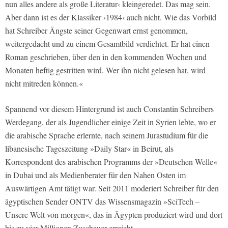
nun alles andere als große Literatur‹ kleingeredet. Das mag sein.
Aber dann ist es der Klassiker ›1984‹ auch nicht. Wie das Vorbild
hat Schreiber Ängste seiner Gegenwart ernst genommen,
weitergedacht und zu einem Gesamtbild verdichtet. Er hat einen
Roman geschrieben, über den in den kommenden Wochen und
Monaten heftig gestritten wird. Wer ihn nicht gelesen hat, wird
nicht mitreden können.«
Spannend vor diesem Hintergrund ist auch Constantin Schreibers
Werdegang, der als Jugendlicher einige Zeit in Syrien lebte, wo er
die arabische Sprache erlernte, nach seinem Jurastudium für die
libanesische Tageszeitung »Daily Star« in Beirut, als
Korrespondent des arabischen Programms der »Deutschen Welle«
in Dubai und als Medienberater für den Nahen Osten im
Auswärtigen Amt tätigt war. Seit 2011 moderiert Schreiber für den
ägyptischen Sender ONTV das Wissensmagazin »SciTech –
Unsere Welt von morgen«, das in Ägypten produziert wird und dort
bis zu vier Millionen Zuschauer erreicht.