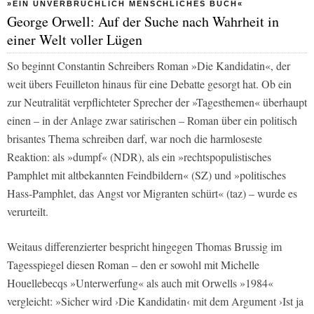
»EIN UNVERBRÜCHLICH MENSCHLICHES BUCH«
George Orwell: Auf der Suche nach Wahrheit in
einer Welt voller Lügen
So beginnt Constantin Schreibers Roman »Die Kandidatin«, der
weit übers Feuilleton hinaus für eine Debatte gesorgt hat. Ob ein
zur Neutralität verpflichteter Sprecher der »Tagesthemen« überhaupt
einen – in der Anlage zwar satirischen – Roman über ein politisch
brisantes Thema schreiben darf, war noch die harmloseste
Reaktion: als »dumpf« (NDR), als ein »rechtspopulistisches
Pamphlet mit altbekannten Feindbildern« (SZ) und »politisches
Hass-Pamphlet, das Angst vor Migranten schürt« (taz) – wurde es
verurteilt.
Weitaus differenzierter bespricht hingegen Thomas Brussig im
Tagesspiegel diesen Roman – den er sowohl mit Michelle
Houellebecqs »Unterwerfung« als auch mit Orwells »1984«
vergleicht: »Sicher wird ›Die Kandidatin‹ mit dem Argument ›Ist ja