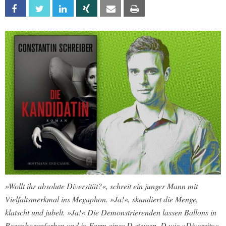
Facebook
Twitter
Linkedin
Xing
Email
Print
»
Wollt ihr absolute Diversität?«, schreit ein junger Mann mit
Vielfaltsmerkmal ins Megaphon. »Ja!«, skandiert die Menge,
klatscht und jubelt. »Ja!« Die Demonstrierenden lassen Ballons in
Regenbogenfarben und in Form eines D steigen. D wie »Diversity«.