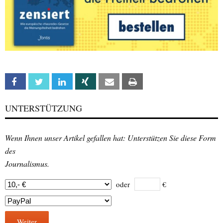
Facebook
Twitter
Linkedin
Xing
Email
Print
UNTERSTÜTZUNG
Wenn Ihnen unser Artikel gefallen hat: Unterstützen Sie diese Form
des
Journalismus.
oder
€
Weiter