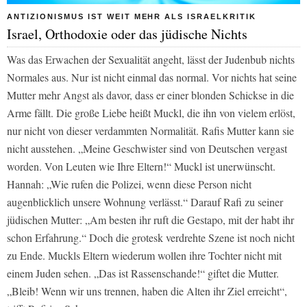
ANTIZIONISMUS IST WEIT MEHR ALS ISRAELKRITIK
Israel, Orthodoxie oder das jüdische Nichts
Was das Erwachen der Sexualität angeht, lässt der Judenbub nichts
Normales aus. Nur ist nicht einmal das normal. Vor nichts hat seine
Mutter mehr Angst als davor, dass er einer blonden Schickse in die
Arme fällt. Die große Liebe heißt Muckl, die ihn von vielem erlöst,
nur nicht von dieser verdammten Normalität. Rafis Mutter kann sie
nicht ausstehen. „Meine Geschwister sind von Deutschen vergast
worden. Von Leuten wie Ihre Eltern!“ Muckl ist unerwünscht.
Hannah: „Wie rufen die Polizei, wenn diese Person nicht
augenblicklich unsere Wohnung verlässt.“ Darauf Rafi zu seiner
jüdischen Mutter: „Am besten ihr ruft die Gestapo, mit der habt ihr
schon Erfahrung.“ Doch die grotesk verdrehte Szene ist noch nicht
zu Ende. Muckls Eltern wiederum wollen ihre Tochter nicht mit
einem Juden sehen. „Das ist Rassenschande!“ giftet die Mutter.
„Bleib! Wenn wir uns trennen, haben die Alten ihr Ziel erreicht“,