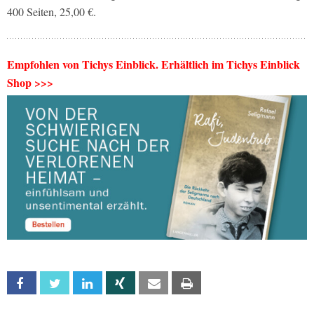
400 Seiten, 25,00 €.
Empfohlen von Tichys Einblick. Erhältlich im Tichys Einblick
Shop >>>
Facebook
Twitter
Linkedin
Xing
Email
Print