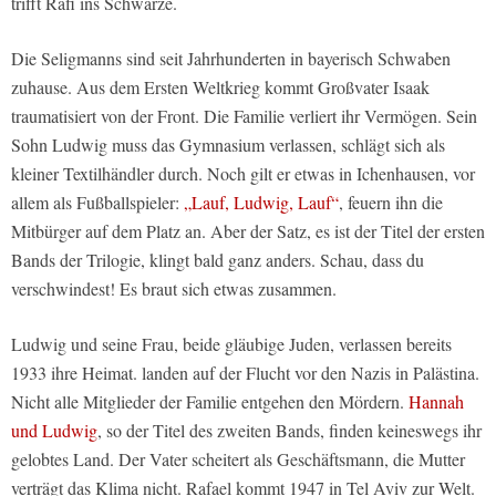
trifft Rafi ins Schwarze.
Die Seligmanns sind seit Jahrhunderten in bayerisch Schwaben
zuhause. Aus dem Ersten Weltkrieg kommt Großvater Isaak
traumatisiert von der Front. Die Familie verliert ihr Vermögen. Sein
Sohn Ludwig muss das Gymnasium verlassen, schlägt sich als
kleiner Textilhändler durch. Noch gilt er etwas in Ichenhausen, vor
allem als Fußballspieler:
„Lauf, Ludwig, Lauf“
, feuern ihn die
Mitbürger auf dem Platz an. Aber der Satz, es ist der Titel der ersten
Bands der Trilogie, klingt bald ganz anders. Schau, dass du
verschwindest! Es braut sich etwas zusammen.
Ludwig und seine Frau, beide gläubige Juden, verlassen bereits
1933 ihre Heimat. landen auf der Flucht vor den Nazis in Palästina.
Nicht alle Mitglieder der Familie entgehen den Mördern.
Hannah
und Ludwig
, so der Titel des zweiten Bands, finden keineswegs ihr
gelobtes Land. Der Vater scheitert als Geschäftsmann, die Mutter
verträgt das Klima nicht. Rafael kommt 1947 in Tel Aviv zur Welt.