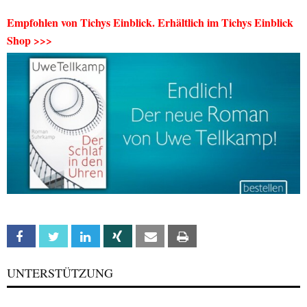
Empfohlen von Tichys Einblick. Erhältlich im Tichys Einblick
Shop >>>
Facebook
Twitter
Linkedin
Xing
Email
Print
UNTERSTÜTZUNG