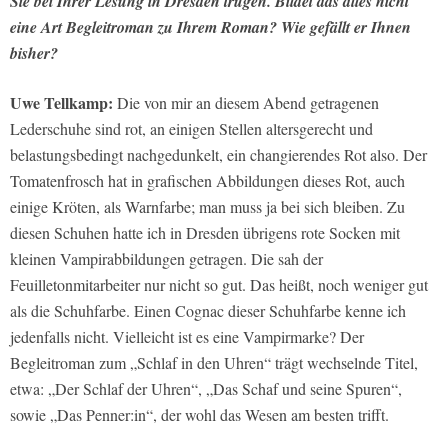
Sie bei Ihrer Lesung in Dresden trugen. Bildet das alles nicht
eine Art Begleitroman zu Ihrem Roman? Wie gefällt er Ihnen
bisher?
Uwe Tellkamp:
Die von mir an diesem Abend getragenen
Lederschuhe sind rot, an einigen Stellen altersgerecht und
belastungsbedingt nachgedunkelt, ein changierendes Rot also. Der
Tomatenfrosch hat in grafischen Abbildungen dieses Rot, auch
einige Kröten, als Warnfarbe; man muss ja bei sich bleiben. Zu
diesen Schuhen hatte ich in Dresden übrigens rote Socken mit
kleinen Vampirabbildungen getragen. Die sah der
Feuilletonmitarbeiter nur nicht so gut. Das heißt, noch weniger gut
als die Schuhfarbe. Einen Cognac dieser Schuhfarbe kenne ich
jedenfalls nicht. Vielleicht ist es eine Vampirmarke? Der
Begleitroman zum „Schlaf in den Uhren“ trägt wechselnde Titel,
etwa: „Der Schlaf der Uhren“, „Das Schaf und seine Spuren“,
sowie „Das Penner:in“, der wohl das Wesen am besten trifft.