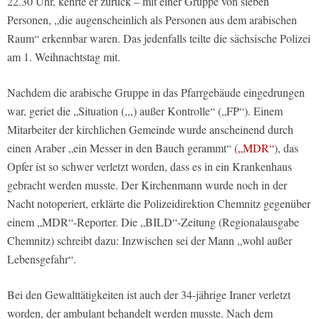
22.30 Uhr, kehrte er zurück – mit einer Gruppe von sieben
Personen, „die augenscheinlich als Personen aus dem arabischen
Raum“ erkennbar waren. Das jedenfalls teilte die sächsische Polizei
am 1. Weihnachtstag mit.
Nachdem die arabische Gruppe in das Pfarrgebäude eingedrungen
war, geriet die „Situation (,,,) außer Kontrolle“ („FP“). Einem
Mitarbeiter der kirchlichen Gemeinde wurde anscheinend durch
einen Araber „ein Messer in den Bauch gerammt“ (
„MDR“
), das
Opfer ist so schwer verletzt worden, dass es in ein Krankenhaus
gebracht werden musste. Der Kirchenmann wurde noch in der
Nacht notoperiert, erklärte die Polizeidirektion Chemnitz gegenüber
einem „MDR“-Reporter. Die „BILD“-Zeitung (Regionalausgabe
Chemnitz) schreibt dazu: Inzwischen sei der Mann „wohl außer
Lebensgefahr“.
Bei den Gewalttätigkeiten ist auch der 34-jährige Iraner verletzt
worden, der ambulant behandelt werden musste. Nach dem