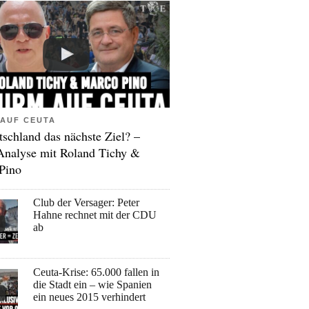
AUF CEUTA
tschland das nächste Ziel? –
Analyse mit Roland Tichy &
Pino
Club der Versager: Peter
Hahne rechnet mit der CDU
ab
Ceuta-Krise: 65.000 fallen in
die Stadt ein – wie Spanien
ein neues 2015 verhindert