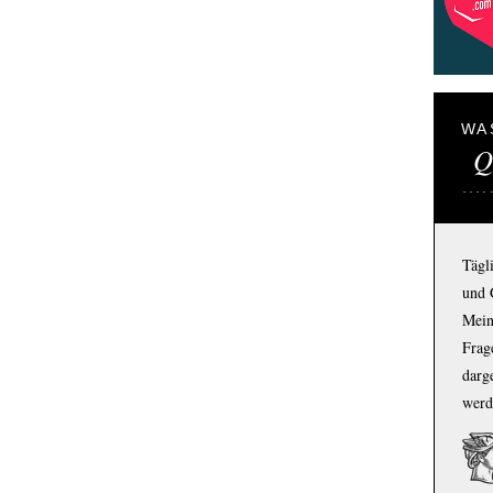
WA
Q
Tägl
und 
Mein
Frage
darg
werd