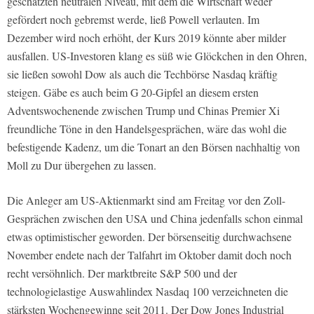
geschätzten neutralen Niveau, mit dem die Wirtschaft weder
gefördert noch gebremst werde, ließ Powell verlauten. Im
Dezember wird noch erhöht, der Kurs 2019 könnte aber milder
ausfallen. US-Investoren klang es süß wie Glöckchen in den Ohren,
sie ließen sowohl Dow als auch die Techbörse Nasdaq kräftig
steigen. Gäbe es auch beim G 20-Gipfel an diesem ersten
Adventswochenende zwischen Trump und Chinas Premier Xi
freundliche Töne in den Handelsgesprächen, wäre das wohl die
befestigende Kadenz, um die Tonart an den Börsen nachhaltig von
Moll zu Dur übergehen zu lassen.
Die Anleger am US-Aktienmarkt sind am Freitag vor den Zoll-
Gesprächen zwischen den USA und China jedenfalls schon einmal
etwas optimistischer geworden. Der börsenseitig durchwachsene
November endete nach der Talfahrt im Oktober damit doch noch
recht versöhnlich. Der marktbreite S&P 500 und der
technologielastige Auswahlindex Nasdaq 100 verzeichneten die
stärksten Wochengewinne seit 2011. Der Dow Jones Industrial