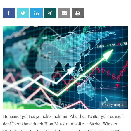
Facebook
Twitter
Linkedin
Xing
Email
Print
© Getty Images
Börsianer geht es ja nichts mehr an. Aber bei Twitter geht es nach
der Übernahme durch Elon Musk nun voll zur Sache. Wie der